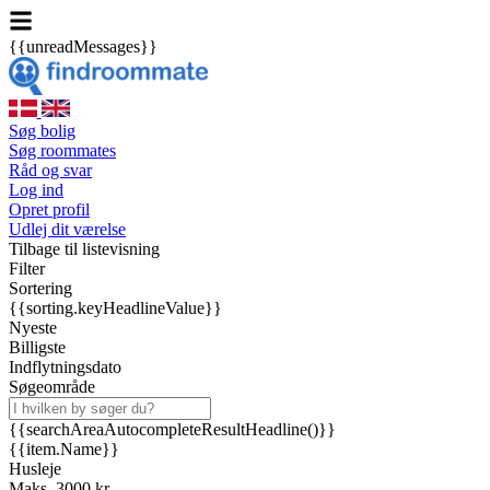
{{unreadMessages}}
Søg bolig
Søg roommates
Råd og svar
Log ind
Opret profil
Udlej dit værelse
Tilbage til listevisning
Filter
Sortering
{{sorting.keyHeadlineValue}}
Nyeste
Billigste
Indflytningsdato
Søgeområde
{{searchAreaAutocompleteResultHeadline()}}
{{item.Name}}
Husleje
Maks. 3000 kr.