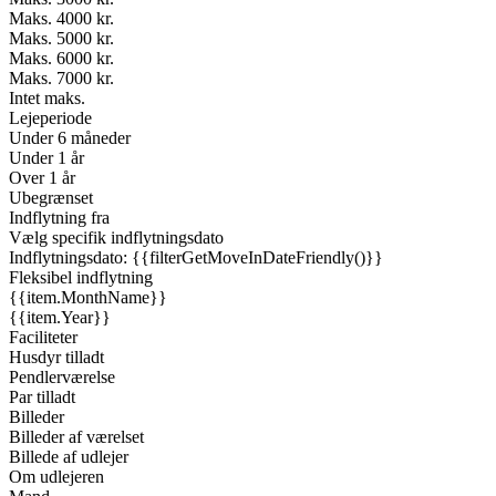
Maks. 4000 kr.
Maks. 5000 kr.
Maks. 6000 kr.
Maks. 7000 kr.
Intet maks.
Lejeperiode
Under 6 måneder
Under 1 år
Over 1 år
Ubegrænset
Indflytning fra
Vælg specifik indflytningsdato
Indflytningsdato: {{filterGetMoveInDateFriendly()}}
Fleksibel indflytning
{{item.MonthName}}
{{item.Year}}
Faciliteter
Husdyr tilladt
Pendlerværelse
Par tilladt
Billeder
Billeder af værelset
Billede af udlejer
Om udlejeren