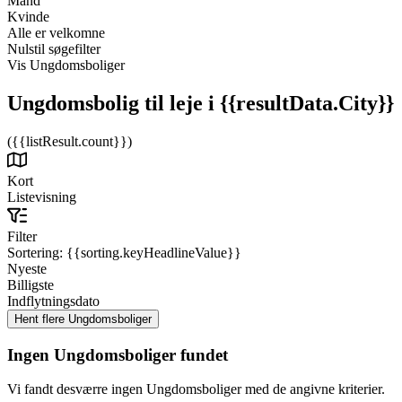
Mand
Kvinde
Alle er velkomne
Nulstil søgefilter
Vis Ungdomsboliger
Ungdomsbolig til leje
i {{resultData.City}}
({{listResult.count}})
Kort
Listevisning
Filter
Sortering:
{{sorting.keyHeadlineValue}}
Nyeste
Billigste
Indflytningsdato
Ingen Ungdomsboliger fundet
Vi fandt desværre ingen Ungdomsboliger med de angivne kriterier.