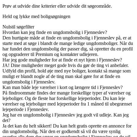
Prøv at udvide dine kriterier eller udvide dit søgeområde.
Held og lykke med boligsøgningen
Nulstil søgefilter
Hvordan kan jeg finde en ungdomsbolig i Fjenneslev?
Den hurtigste måde at finde en ungdomsbolig i Fjenneslev på, er at
starte med at søge i blandt de mange ledige ungdomsboliger. Når du
har fundet den ungdomsbolig der passer dig, så opretter du en profil
og opgraderer til Premium og kontakter udlejeren.
Har jeg gode muligheder for at finde et nyt hjem i Fjenneslev?
JA! Dine muligheder meget gode hvis du gør de ting vi anbefaler.
Udfyld din profil, hold øje med nye boliger, kontakt så mange som
muligt er blandt nogle af de ting man skal gøre for at finde en
ungdomsbolig i Fjenneslev.
Kan man både leje værelser i kort og længere tid i Fjenneslev?
På findroommate findes der mange forskellige typer af værelser og
lejeboliger. Og de fleste har forskellige lejeperioder. Du kan leje
værelser og lejeboliger med lejeperioder fra 1 måned til ubegrænset
lejeperiode i Fjenneslev.
Jeg har en ungdomsbolig i Fjenneslev jeg godt vil udleje. Kan jeg
det?
Ja det kan du helt sikkert! Du kan helt gratis oprette en annonce for
din ungdomsbolig. Når den er godkendt så vil du være synlig
overfor alle dem der søger en ungdomsbolig i Fjenneslev og du vil