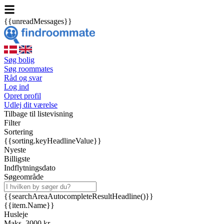
{{unreadMessages}}
Søg bolig
Søg roommates
Råd og svar
Log ind
Opret profil
Udlej dit værelse
Tilbage til listevisning
Filter
Sortering
{{sorting.keyHeadlineValue}}
Nyeste
Billigste
Indflytningsdato
Søgeområde
{{searchAreaAutocompleteResultHeadline()}}
{{item.Name}}
Husleje
Maks. 3000 kr.