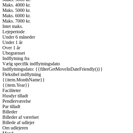
Maks. 4000 kr.
Maks. 5000 kr.
Maks. 6000 kr.
Maks. 7000 kr.
Intet maks.
Lejeperiode
Under 6 måneder
Under 1 år
Over 1 år
Ubegrænset
Indflytning fra
Vælg specifik indflytningsdato
Indflytningsdato: {{filterGetMoveInDateFriendly()}}
Fleksibel indflytning
{{item.MonthName}}
{{item.Year}}
Faciliteter
Husdyr tilladt
Pendlerværelse
Par tilladt
Billeder
Billeder af værelset
Billede af udlejer
Om udlejeren