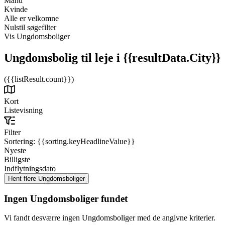
Mand
Kvinde
Alle er velkomne
Nulstil søgefilter
Vis Ungdomsboliger
Ungdomsbolig til leje
i {{resultData.City}}
({{listResult.count}})
Kort
Listevisning
Filter
Sortering:
{{sorting.keyHeadlineValue}}
Nyeste
Billigste
Indflytningsdato
Ingen Ungdomsboliger fundet
Vi fandt desværre ingen Ungdomsboliger med de angivne kriterier.