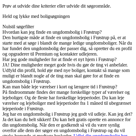
Prøv at udvide dine kriterier eller udvide dit søgeområde.
Held og lykke med boligsøgningen
Nulstil søgefilter
Hvordan kan jeg finde en ungdomsbolig i Frøstrup?
Den hurtigste måde at finde en ungdomsbolig i Frøstrup på, er at
starte med at søge i blandt de mange ledige ungdomsboliger. Når du
har fundet den ungdomsbolig der passer dig, så opretter du en profil
og opgraderer til Premium og kontakter udlejeren.
Har jeg gode muligheder for at finde et nyt hjem i Frøstrup?
JA! Dine muligheder meget gode hvis du gør de ting vi anbefaler.
Udfyld din profil, hold øje med nye boliger, kontakt så mange som
muligt er blandt nogle af de ting man skal gøre for at finde en
ungdomsbolig i Frøstrup.
Kan man både leje værelser i kort og længere tid i Frøstrup?
På findroommate findes der mange forskellige typer af værelser og
lejeboliger. Og de fleste har forskellige lejeperioder. Du kan leje
værelser og lejeboliger med lejeperioder fra 1 måned til ubegrænset
lejeperiode i Frøstrup.
Jeg har en ungdomsbolig i Frøstrup jeg godt vil udleje. Kan jeg det?
Ja det kan du helt sikkert! Du kan helt gratis oprette en annonce for
din ungdomsbolig. Når den er godkendt så vil du være synlig
overfor alle dem der søger en ungdomsbolig i Frøstrup og du vil
straks begynde at modtage beskeder.
Udlej din ungdomsbolig her