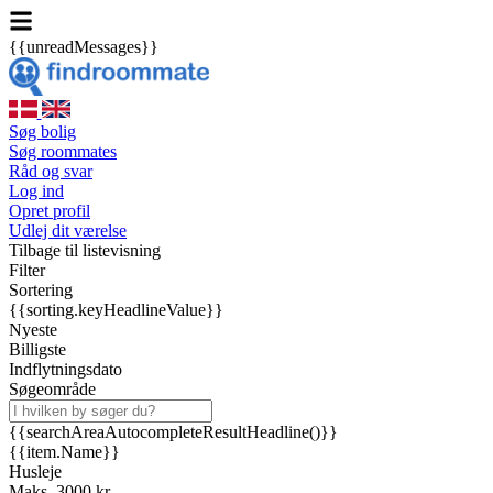
{{unreadMessages}}
Søg bolig
Søg roommates
Råd og svar
Log ind
Opret profil
Udlej dit værelse
Tilbage til listevisning
Filter
Sortering
{{sorting.keyHeadlineValue}}
Nyeste
Billigste
Indflytningsdato
Søgeområde
{{searchAreaAutocompleteResultHeadline()}}
{{item.Name}}
Husleje
Maks. 3000 kr.