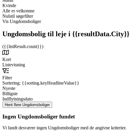
Mand
Kvinde
Alle er velkomne
Nulstil søgefilter
Vis Ungdomsboliger
Ungdomsbolig til leje
i {{resultData.City}}
({{listResult.count}})
Kort
Listevisning
Filter
Sortering:
{{sorting.keyHeadlineValue}}
Nyeste
Billigste
Indflytningsdato
Ingen Ungdomsboliger fundet
Vi fandt desværre ingen Ungdomsboliger med de angivne kriterier.