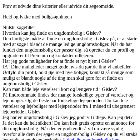
Prøv at udvide dine kriterier eller udvide dit søgeområde.
Held og lykke med boligsøgningen
Nulstil søgefilter
Hvordan kan jeg finde en ungdomsbolig i Gislev?
Den hurtigste måde at finde en ungdomsbolig i Gislev på, er at starte
med at søge i blandt de mange ledige ungdomsboliger. Når du har
fundet den ungdomsbolig der passer dig, så opretter du en profil og
opgraderer til Premium og kontakter udlejeren.
Har jeg gode muligheder for at finde et nyt hjem i Gislev?
JA! Dine muligheder meget gode hvis du gør de ting vi anbefaler.
Udfyld din profil, hold øje med nye boliger, kontakt så mange som
muligt er blandt nogle af de ting man skal gøre for at finde en
ungdomsbolig i Gislev.
Kan man både leje værelser i kort og længere tid i Gislev?
På findroommate findes der mange forskellige typer af værelser og
lejeboliger. Og de fleste har forskellige lejeperioder. Du kan leje
værelser og lejeboliger med lejeperioder fra 1 måned til ubegrænset
lejeperiode i Gislev.
Jeg har en ungdomsbolig i Gislev jeg godt vil udleje. Kan jeg det?
Ja det kan du helt sikkert! Du kan helt gratis oprette en annonce for
din ungdomsbolig. Når den er godkendt så vil du være synlig
overfor alle dem der søger en ungdomsbolig i Gislev og du vil straks
begynde at modtage beskeder.
Udlej din ungdomsbolig her