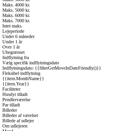
Maks. 4000 kr.
Maks. 5000 kr.
Maks. 6000 kr.
Maks. 7000 kr.
Intet maks.
Lejeperiode
Under 6 måneder
Under 1 år
Over 1 år
Ubegrænset
Indflytning fra
Vælg specifik indflytningsdato
Indflytningsdato: {{filterGetMoveInDateFriendly()}}
Fleksibel indflytning
{{item.MonthName}}
{{item.Year}}
Faciliteter
Husdyr tilladt
Pendlerværelse
Par tilladt
Billeder
Billeder af værelset
Billede af udlejer
Om udlejeren