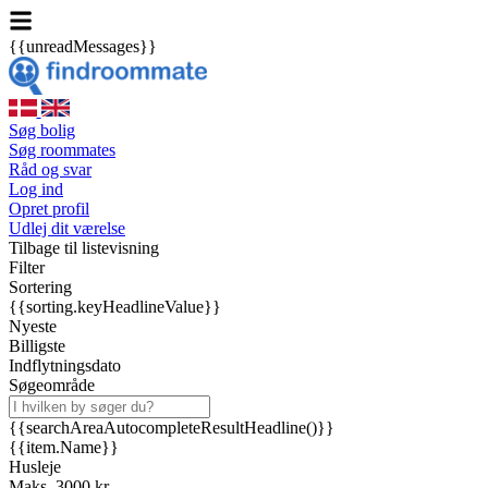
{{unreadMessages}}
Søg bolig
Søg roommates
Råd og svar
Log ind
Opret profil
Udlej dit værelse
Tilbage til listevisning
Filter
Sortering
{{sorting.keyHeadlineValue}}
Nyeste
Billigste
Indflytningsdato
Søgeområde
{{searchAreaAutocompleteResultHeadline()}}
{{item.Name}}
Husleje
Maks. 3000 kr.