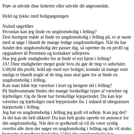
Prøv at udvide dine kriterier eller udvide dit søgeområde.
Held og lykke med boligsøgningen
Nulstil søgefilter
Hvordan kan jeg finde en ungdomsbolig i Jelling?
Den hurtigste måde at finde en ungdomsbolig i Jelling på, er at starte
med at søge i blandt de mange ledige ungdomsboliger. Når du har
fundet den ungdomsbolig der passer dig, så opretter du en profil og
opgraderer til Premium og kontakter udlejeren.
Har jeg gode muligheder for at finde et nyt hjem i Jelling?
JA! Dine muligheder meget gode hvis du gør de ting vi anbefaler.
Udfyld din profil, hold øje med nye boliger, kontakt så mange som
muligt er blandt nogle af de ting man skal gøre for at finde en
ungdomsbolig i Jelling.
Kan man både leje værelser i kort og længere tid i Jelling?
På findroommate findes der mange forskellige typer af værelser og
lejeboliger. Og de fleste har forskellige lejeperioder. Du kan leje
værelser og lejeboliger med lejeperioder fra 1 måned til ubegrænset
lejeperiode i Jelling.
Jeg har en ungdomsbolig i Jelling jeg godt vil udleje. Kan jeg det?
Ja det kan du helt sikkert! Du kan helt gratis oprette en annonce for
din ungdomsbolig. Når den er godkendt så vil du være synlig
overfor alle dem der søger en ungdomsbolig i Jelling og du vil straks
begynde at modtage beskeder.
Udlej din ungdomsbolig her