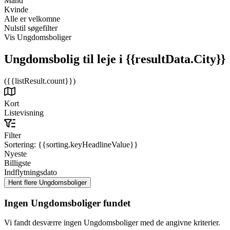
Mand
Kvinde
Alle er velkomne
Nulstil søgefilter
Vis Ungdomsboliger
Ungdomsbolig til leje
i {{resultData.City}}
({{listResult.count}})
Kort
Listevisning
Filter
Sortering:
{{sorting.keyHeadlineValue}}
Nyeste
Billigste
Indflytningsdato
Ingen Ungdomsboliger fundet
Vi fandt desværre ingen Ungdomsboliger med de angivne kriterier.