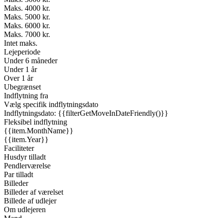
Maks. 4000 kr.
Maks. 5000 kr.
Maks. 6000 kr.
Maks. 7000 kr.
Intet maks.
Lejeperiode
Under 6 måneder
Under 1 år
Over 1 år
Ubegrænset
Indflytning fra
Vælg specifik indflytningsdato
Indflytningsdato: {{filterGetMoveInDateFriendly()}}
Fleksibel indflytning
{{item.MonthName}}
{{item.Year}}
Faciliteter
Husdyr tilladt
Pendlerværelse
Par tilladt
Billeder
Billeder af værelset
Billede af udlejer
Om udlejeren