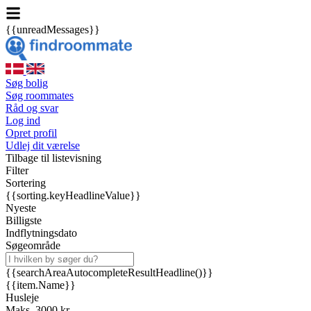
{{unreadMessages}}
Søg bolig
Søg roommates
Råd og svar
Log ind
Opret profil
Udlej dit værelse
Tilbage til listevisning
Filter
Sortering
{{sorting.keyHeadlineValue}}
Nyeste
Billigste
Indflytningsdato
Søgeområde
{{searchAreaAutocompleteResultHeadline()}}
{{item.Name}}
Husleje
Maks. 3000 kr.