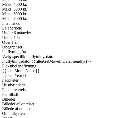
Maks. 4000 kr.
Maks. 5000 kr.
Maks. 6000 kr.
Maks. 7000 kr.
Intet maks.
Lejeperiode
Under 6 måneder
Under 1 år
Over 1 år
Ubegrænset
Indflytning fra
Vælg specifik indflytningsdato
Indflytningsdato: {{filterGetMoveInDateFriendly()}}
Fleksibel indflytning
{{item.MonthName}}
{{item.Year}}
Faciliteter
Husdyr tilladt
Pendlerværelse
Par tilladt
Billeder
Billeder af værelset
Billede af udlejer
Om udlejeren