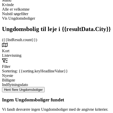
Mand
Kvinde
Alle er velkomne
Nulstil søgefilter
Vis Ungdomsboliger
Ungdomsbolig til leje
i {{resultData.City}}
({{listResult.count}})
Kort
Listevisning
Filter
Sortering:
{{sorting.keyHeadlineValue}}
Nyeste
Billigste
Indflytningsdato
Ingen Ungdomsboliger fundet
Vi fandt desværre ingen Ungdomsboliger med de angivne kriterier.