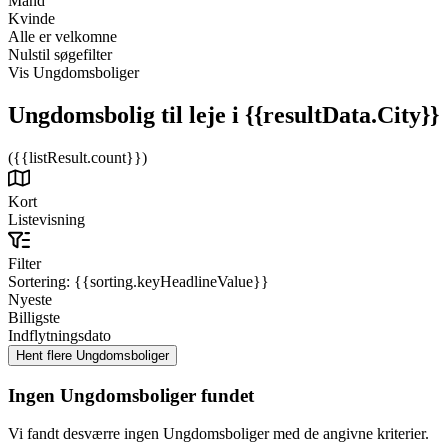
Mand
Kvinde
Alle er velkomne
Nulstil søgefilter
Vis Ungdomsboliger
Ungdomsbolig til leje
i {{resultData.City}}
({{listResult.count}})
Kort
Listevisning
Filter
Sortering:
{{sorting.keyHeadlineValue}}
Nyeste
Billigste
Indflytningsdato
Ingen Ungdomsboliger fundet
Vi fandt desværre ingen Ungdomsboliger med de angivne kriterier.