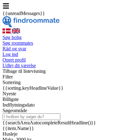
{{unreadMessages}}
Søg bolig
Søg roommates
Råd og svar
Log ind
Opret profil
Udlej dit værelse
Tilbage til listevisning
Filter
Sortering
{{sorting.keyHeadlineValue}}
Nyeste
Billigste
Indflytningsdato
Søgeområde
{{searchAreaAutocompleteResultHeadline()}}
{{item.Name}}
Husleje
Maks. 3000 kr.