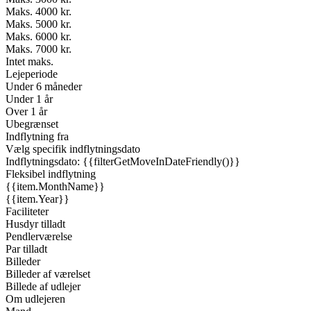
Maks. 4000 kr.
Maks. 5000 kr.
Maks. 6000 kr.
Maks. 7000 kr.
Intet maks.
Lejeperiode
Under 6 måneder
Under 1 år
Over 1 år
Ubegrænset
Indflytning fra
Vælg specifik indflytningsdato
Indflytningsdato: {{filterGetMoveInDateFriendly()}}
Fleksibel indflytning
{{item.MonthName}}
{{item.Year}}
Faciliteter
Husdyr tilladt
Pendlerværelse
Par tilladt
Billeder
Billeder af værelset
Billede af udlejer
Om udlejeren