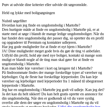
Prøv at udvide dine kriterier eller udvide dit søgeområde.
Held og lykke med boligsøgningen
Nulstil søgefilter
Hvordan kan jeg finde en ungdomsbolig i Martofte?
Den hurtigste måde at finde en ungdomsbolig i Martofte på, er at
starte med at søge i blandt de mange ledige ungdomsboliger. Når du
har fundet den ungdomsbolig der passer dig, så opretter du en profil
og opgraderer til Premium og kontakter udlejeren.
Har jeg gode muligheder for at finde et nyt hjem i Martofte?
JA! Dine muligheder meget gode hvis du gør de ting vi anbefaler.
Udfyld din profil, hold øje med nye boliger, kontakt så mange som
muligt er blandt nogle af de ting man skal gøre for at finde en
ungdomsbolig i Martofte.
Kan man både leje værelser i kort og længere tid i Martofte?
På findroommate findes der mange forskellige typer af værelser og
lejeboliger. Og de fleste har forskellige lejeperioder. Du kan leje
værelser og lejeboliger med lejeperioder fra 1 måned til ubegrænset
lejeperiode i Martofte.
Jeg har en ungdomsbolig i Martofte jeg godt vil udleje. Kan jeg det?
Ja det kan du helt sikkert! Du kan helt gratis oprette en annonce for
din ungdomsbolig. Når den er godkendt så vil du være synlig
overfor alle dem der søger en ungdomsbolig i Martofte og du vil
straks begynde at modtage beskeder.
Udlej din ungdomsbolig her