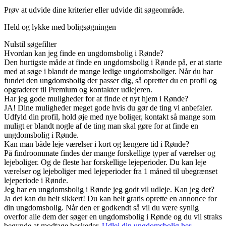
Prøv at udvide dine kriterier eller udvide dit søgeområde.
Held og lykke med boligsøgningen
Nulstil søgefilter
Hvordan kan jeg finde en ungdomsbolig i Rønde?
Den hurtigste måde at finde en ungdomsbolig i Rønde på, er at starte
med at søge i blandt de mange ledige ungdomsboliger. Når du har
fundet den ungdomsbolig der passer dig, så opretter du en profil og
opgraderer til Premium og kontakter udlejeren.
Har jeg gode muligheder for at finde et nyt hjem i Rønde?
JA! Dine muligheder meget gode hvis du gør de ting vi anbefaler.
Udfyld din profil, hold øje med nye boliger, kontakt så mange som
muligt er blandt nogle af de ting man skal gøre for at finde en
ungdomsbolig i Rønde.
Kan man både leje værelser i kort og længere tid i Rønde?
På findroommate findes der mange forskellige typer af værelser og
lejeboliger. Og de fleste har forskellige lejeperioder. Du kan leje
værelser og lejeboliger med lejeperioder fra 1 måned til ubegrænset
lejeperiode i Rønde.
Jeg har en ungdomsbolig i Rønde jeg godt vil udleje. Kan jeg det?
Ja det kan du helt sikkert! Du kan helt gratis oprette en annonce for
din ungdomsbolig. Når den er godkendt så vil du være synlig
overfor alle dem der søger en ungdomsbolig i Rønde og du vil straks
begynde at modtage beskeder.
Udlej din ungdomsbolig her