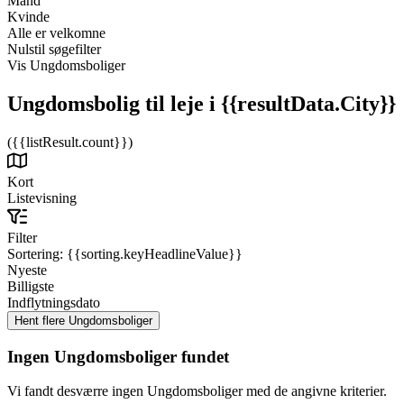
Mand
Kvinde
Alle er velkomne
Nulstil søgefilter
Vis Ungdomsboliger
Ungdomsbolig til leje
i {{resultData.City}}
({{listResult.count}})
Kort
Listevisning
Filter
Sortering:
{{sorting.keyHeadlineValue}}
Nyeste
Billigste
Indflytningsdato
Ingen Ungdomsboliger fundet
Vi fandt desværre ingen Ungdomsboliger med de angivne kriterier.