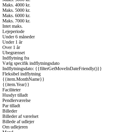
Maks. 4000 kr.
Maks. 5000 kr.
Maks. 6000 kr.
Maks. 7000 kr.
Intet maks.
Lejeperiode
Under 6 måneder
Under 1 år
Over 1 år
Ubegrænset
Indflytning fra
Vælg specifik indflytningsdato
Indflytningsdato: {{filterGetMoveInDateFriendly()}}
Fleksibel indflytning
{{item.MonthName}}
{{item.Year}}
Faciliteter
Husdyr tilladt
Pendlerværelse
Par tilladt
Billeder
Billeder af værelset
Billede af udlejer
Om udlejeren