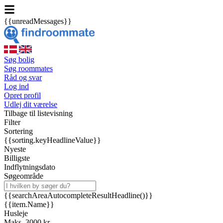
{{unreadMessages}}
Søg bolig
Søg roommates
Råd og svar
Log ind
Opret profil
Udlej dit værelse
Tilbage til listevisning
Filter
Sortering
{{sorting.keyHeadlineValue}}
Nyeste
Billigste
Indflytningsdato
Søgeområde
{{searchAreaAutocompleteResultHeadline()}}
{{item.Name}}
Husleje
Maks. 3000 kr.