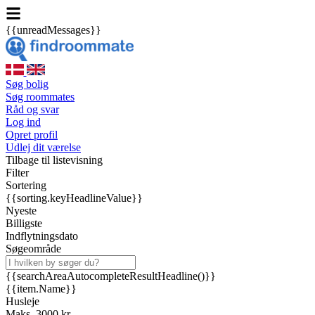
{{unreadMessages}}
Søg bolig
Søg roommates
Råd og svar
Log ind
Opret profil
Udlej dit værelse
Tilbage til listevisning
Filter
Sortering
{{sorting.keyHeadlineValue}}
Nyeste
Billigste
Indflytningsdato
Søgeområde
{{searchAreaAutocompleteResultHeadline()}}
{{item.Name}}
Husleje
Maks. 3000 kr.