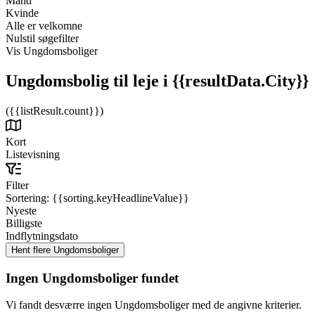
Mand
Kvinde
Alle er velkomne
Nulstil søgefilter
Vis Ungdomsboliger
Ungdomsbolig til leje
i {{resultData.City}}
({{listResult.count}})
Kort
Listevisning
Filter
Sortering:
{{sorting.keyHeadlineValue}}
Nyeste
Billigste
Indflytningsdato
Ingen Ungdomsboliger fundet
Vi fandt desværre ingen Ungdomsboliger med de angivne kriterier.