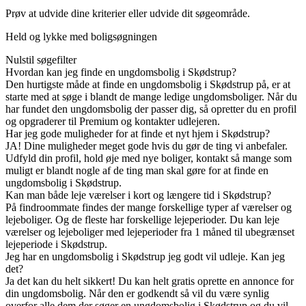
Prøv at udvide dine kriterier eller udvide dit søgeområde.
Held og lykke med boligsøgningen
Nulstil søgefilter
Hvordan kan jeg finde en ungdomsbolig i Skødstrup?
Den hurtigste måde at finde en ungdomsbolig i Skødstrup på, er at
starte med at søge i blandt de mange ledige ungdomsboliger. Når du
har fundet den ungdomsbolig der passer dig, så opretter du en profil
og opgraderer til Premium og kontakter udlejeren.
Har jeg gode muligheder for at finde et nyt hjem i Skødstrup?
JA! Dine muligheder meget gode hvis du gør de ting vi anbefaler.
Udfyld din profil, hold øje med nye boliger, kontakt så mange som
muligt er blandt nogle af de ting man skal gøre for at finde en
ungdomsbolig i Skødstrup.
Kan man både leje værelser i kort og længere tid i Skødstrup?
På findroommate findes der mange forskellige typer af værelser og
lejeboliger. Og de fleste har forskellige lejeperioder. Du kan leje
værelser og lejeboliger med lejeperioder fra 1 måned til ubegrænset
lejeperiode i Skødstrup.
Jeg har en ungdomsbolig i Skødstrup jeg godt vil udleje. Kan jeg
det?
Ja det kan du helt sikkert! Du kan helt gratis oprette en annonce for
din ungdomsbolig. Når den er godkendt så vil du være synlig
overfor alle dem der søger en ungdomsbolig i Skødstrup og du vil