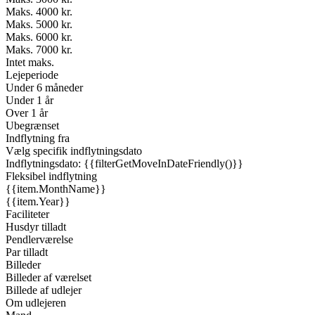
Maks. 4000 kr.
Maks. 5000 kr.
Maks. 6000 kr.
Maks. 7000 kr.
Intet maks.
Lejeperiode
Under 6 måneder
Under 1 år
Over 1 år
Ubegrænset
Indflytning fra
Vælg specifik indflytningsdato
Indflytningsdato: {{filterGetMoveInDateFriendly()}}
Fleksibel indflytning
{{item.MonthName}}
{{item.Year}}
Faciliteter
Husdyr tilladt
Pendlerværelse
Par tilladt
Billeder
Billeder af værelset
Billede af udlejer
Om udlejeren