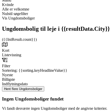
Mand
Kvinde
Alle er velkomne
Nulstil søgefilter
Vis Ungdomsboliger
Ungdomsbolig til leje
i {{resultData.City}}
({{listResult.count}})
Kort
Listevisning
Filter
Sortering:
{{sorting.keyHeadlineValue}}
Nyeste
Billigste
Indflytningsdato
Ingen Ungdomsboliger fundet
Vi fandt desværre ingen Ungdomsboliger med de angivne kriterier.