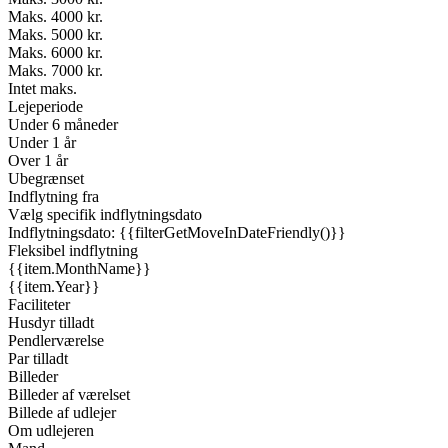
Maks. 4000 kr.
Maks. 5000 kr.
Maks. 6000 kr.
Maks. 7000 kr.
Intet maks.
Lejeperiode
Under 6 måneder
Under 1 år
Over 1 år
Ubegrænset
Indflytning fra
Vælg specifik indflytningsdato
Indflytningsdato: {{filterGetMoveInDateFriendly()}}
Fleksibel indflytning
{{item.MonthName}}
{{item.Year}}
Faciliteter
Husdyr tilladt
Pendlerværelse
Par tilladt
Billeder
Billeder af værelset
Billede af udlejer
Om udlejeren