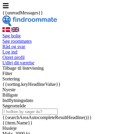
{{unreadMessages}}
Søg bolig
Søg roommates
Råd og svar
Log ind
Opret profil
Udlej dit værelse
Tilbage til listevisning
Filter
Sortering
{{sorting.keyHeadlineValue}}
Nyeste
Billigste
Indflytningsdato
Søgeområde
{{searchAreaAutocompleteResultHeadline()}}
{{item.Name}}
Husleje
Maks. 3000 kr.