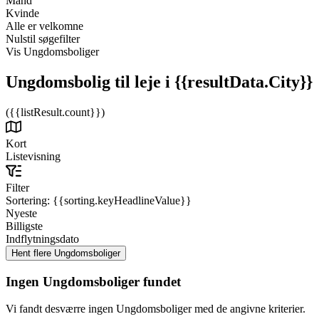
Mand
Kvinde
Alle er velkomne
Nulstil søgefilter
Vis Ungdomsboliger
Ungdomsbolig til leje
i {{resultData.City}}
({{listResult.count}})
Kort
Listevisning
Filter
Sortering:
{{sorting.keyHeadlineValue}}
Nyeste
Billigste
Indflytningsdato
Ingen Ungdomsboliger fundet
Vi fandt desværre ingen Ungdomsboliger med de angivne kriterier.