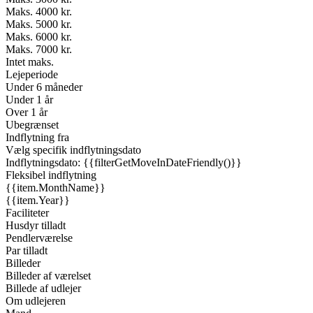
Maks. 4000 kr.
Maks. 5000 kr.
Maks. 6000 kr.
Maks. 7000 kr.
Intet maks.
Lejeperiode
Under 6 måneder
Under 1 år
Over 1 år
Ubegrænset
Indflytning fra
Vælg specifik indflytningsdato
Indflytningsdato: {{filterGetMoveInDateFriendly()}}
Fleksibel indflytning
{{item.MonthName}}
{{item.Year}}
Faciliteter
Husdyr tilladt
Pendlerværelse
Par tilladt
Billeder
Billeder af værelset
Billede af udlejer
Om udlejeren