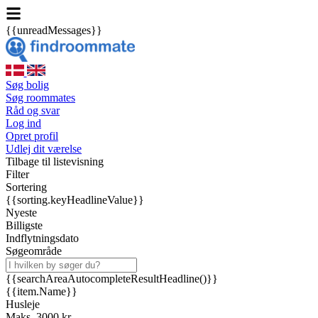
{{unreadMessages}}
Søg bolig
Søg roommates
Råd og svar
Log ind
Opret profil
Udlej dit værelse
Tilbage til listevisning
Filter
Sortering
{{sorting.keyHeadlineValue}}
Nyeste
Billigste
Indflytningsdato
Søgeområde
{{searchAreaAutocompleteResultHeadline()}}
{{item.Name}}
Husleje
Maks. 3000 kr.