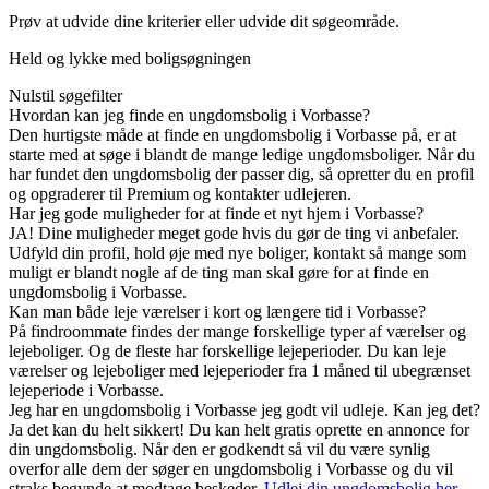
Prøv at udvide dine kriterier eller udvide dit søgeområde.
Held og lykke med boligsøgningen
Nulstil søgefilter
Hvordan kan jeg finde en ungdomsbolig i Vorbasse?
Den hurtigste måde at finde en ungdomsbolig i Vorbasse på, er at
starte med at søge i blandt de mange ledige ungdomsboliger. Når du
har fundet den ungdomsbolig der passer dig, så opretter du en profil
og opgraderer til Premium og kontakter udlejeren.
Har jeg gode muligheder for at finde et nyt hjem i Vorbasse?
JA! Dine muligheder meget gode hvis du gør de ting vi anbefaler.
Udfyld din profil, hold øje med nye boliger, kontakt så mange som
muligt er blandt nogle af de ting man skal gøre for at finde en
ungdomsbolig i Vorbasse.
Kan man både leje værelser i kort og længere tid i Vorbasse?
På findroommate findes der mange forskellige typer af værelser og
lejeboliger. Og de fleste har forskellige lejeperioder. Du kan leje
værelser og lejeboliger med lejeperioder fra 1 måned til ubegrænset
lejeperiode i Vorbasse.
Jeg har en ungdomsbolig i Vorbasse jeg godt vil udleje. Kan jeg det?
Ja det kan du helt sikkert! Du kan helt gratis oprette en annonce for
din ungdomsbolig. Når den er godkendt så vil du være synlig
overfor alle dem der søger en ungdomsbolig i Vorbasse og du vil
straks begynde at modtage beskeder.
Udlej din ungdomsbolig her