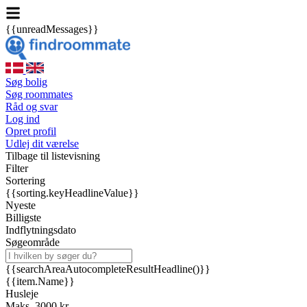
{{unreadMessages}}
Søg bolig
Søg roommates
Råd og svar
Log ind
Opret profil
Udlej dit værelse
Tilbage til listevisning
Filter
Sortering
{{sorting.keyHeadlineValue}}
Nyeste
Billigste
Indflytningsdato
Søgeområde
{{searchAreaAutocompleteResultHeadline()}}
{{item.Name}}
Husleje
Maks. 3000 kr.