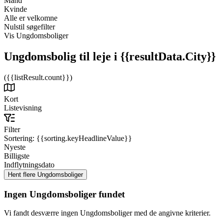
Mand
Kvinde
Alle er velkomne
Nulstil søgefilter
Vis Ungdomsboliger
Ungdomsbolig til leje
i {{resultData.City}}
({{listResult.count}})
Kort
Listevisning
Filter
Sortering:
{{sorting.keyHeadlineValue}}
Nyeste
Billigste
Indflytningsdato
Ingen Ungdomsboliger fundet
Vi fandt desværre ingen Ungdomsboliger med de angivne kriterier.