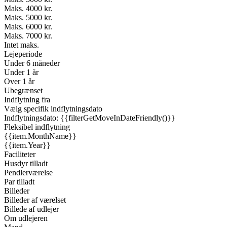
Maks. 4000 kr.
Maks. 5000 kr.
Maks. 6000 kr.
Maks. 7000 kr.
Intet maks.
Lejeperiode
Under 6 måneder
Under 1 år
Over 1 år
Ubegrænset
Indflytning fra
Vælg specifik indflytningsdato
Indflytningsdato: {{filterGetMoveInDateFriendly()}}
Fleksibel indflytning
{{item.MonthName}}
{{item.Year}}
Faciliteter
Husdyr tilladt
Pendlerværelse
Par tilladt
Billeder
Billeder af værelset
Billede af udlejer
Om udlejeren