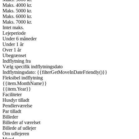
Maks. 4000 kr.
Maks. 5000 kr.
Maks. 6000 kr.
Maks. 7000 kr.
Intet maks.
Lejeperiode
Under 6 måneder
Under 1 år
Over 1 år
Ubegrænset
Indflytning fra
Vælg specifik indflytningsdato
Indflytningsdato: {{filterGetMoveInDateFriendly()}}
Fleksibel indflytning
{{item.MonthName}}
{{item.Year}}
Faciliteter
Husdyr tilladt
Pendlerværelse
Par tilladt
Billeder
Billeder af værelset
Billede af udlejer
Om udlejeren