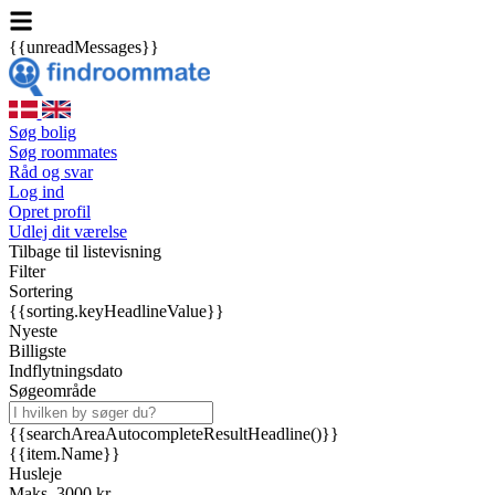
{{unreadMessages}}
Søg bolig
Søg roommates
Råd og svar
Log ind
Opret profil
Udlej dit værelse
Tilbage til listevisning
Filter
Sortering
{{sorting.keyHeadlineValue}}
Nyeste
Billigste
Indflytningsdato
Søgeområde
{{searchAreaAutocompleteResultHeadline()}}
{{item.Name}}
Husleje
Maks. 3000 kr.