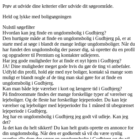
Prøv at udvide dine kriterier eller udvide dit søgeområde.
Held og lykke med boligsøgningen
Nulstil søgefilter
Hvordan kan jeg finde en ungdomsbolig i Gudbjerg?
Den hurtigste måde at finde en ungdomsbolig i Gudbjerg på, er at
starte med at søge i blandt de mange ledige ungdomsboliger. Når du
har fundet den ungdomsbolig der passer dig, så opretter du en profil
og opgraderer til Premium og kontakter udlejeren.
Har jeg gode muligheder for at finde et nyt hjem i Gudbjerg?
JA! Dine muligheder meget gode hvis du gør de ting vi anbefaler.
Udfyld din profil, hold øje med nye boliger, kontakt så mange som
muligt er blandt nogle af de ting man skal gøre for at finde en
ungdomsbolig i Gudbjerg.
Kan man både leje værelser i kort og længere tid i Gudbjerg?
På findroommate findes der mange forskellige typer af værelser og
lejeboliger. Og de fleste har forskellige lejeperioder. Du kan leje
værelser og lejeboliger med lejeperioder fra 1 måned til ubegrænset
lejeperiode i Gudbjerg.
Jeg har en ungdomsbolig i Gudbjerg jeg godt vil udleje. Kan jeg
det?
Ja det kan du helt sikkert! Du kan helt gratis oprette en annonce for
din ungdomsbolig. Når den er godkendt så vil du være synlig
overfor alle dem der søger en ungdomsbolig i Gudbjerg og du vil