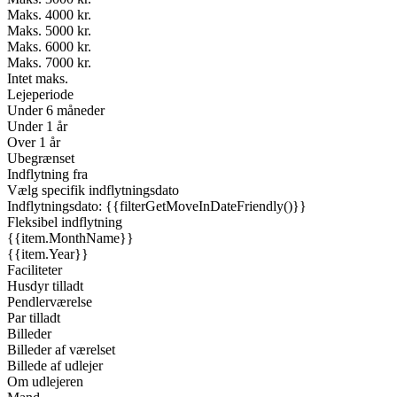
Maks. 4000 kr.
Maks. 5000 kr.
Maks. 6000 kr.
Maks. 7000 kr.
Intet maks.
Lejeperiode
Under 6 måneder
Under 1 år
Over 1 år
Ubegrænset
Indflytning fra
Vælg specifik indflytningsdato
Indflytningsdato: {{filterGetMoveInDateFriendly()}}
Fleksibel indflytning
{{item.MonthName}}
{{item.Year}}
Faciliteter
Husdyr tilladt
Pendlerværelse
Par tilladt
Billeder
Billeder af værelset
Billede af udlejer
Om udlejeren