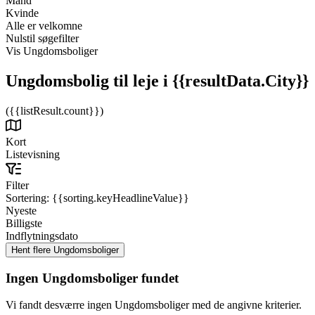
Mand
Kvinde
Alle er velkomne
Nulstil søgefilter
Vis Ungdomsboliger
Ungdomsbolig til leje
i {{resultData.City}}
({{listResult.count}})
Kort
Listevisning
Filter
Sortering:
{{sorting.keyHeadlineValue}}
Nyeste
Billigste
Indflytningsdato
Ingen Ungdomsboliger fundet
Vi fandt desværre ingen Ungdomsboliger med de angivne kriterier.