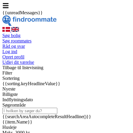
{{unreadMessages}}
Søg bolig
Søg roommates
Råd og svar
Log ind
Opret profil
Udlej dit værelse
Tilbage til listevisning
Filter
Sortering
{{sorting.keyHeadlineValue}}
Nyeste
Billigste
Indflytningsdato
Søgeområde
{{searchAreaAutocompleteResultHeadline()}}
{{item.Name}}
Husleje
Maks. 3000 kr.