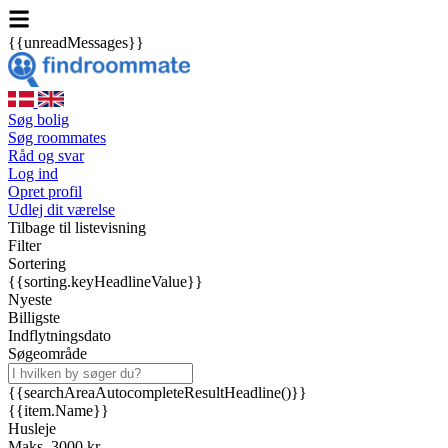
{{unreadMessages}}
Søg bolig
Søg roommates
Råd og svar
Log ind
Opret profil
Udlej dit værelse
Tilbage til listevisning
Filter
Sortering
{{sorting.keyHeadlineValue}}
Nyeste
Billigste
Indflytningsdato
Søgeområde
{{searchAreaAutocompleteResultHeadline()}}
{{item.Name}}
Husleje
Maks. 3000 kr.