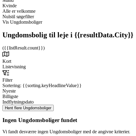
Mand
Kvinde
Alle er velkomne
Nulstil søgefilter
Vis Ungdomsboliger
Ungdomsbolig til leje
i {{resultData.City}}
({{listResult.count}})
Kort
Listevisning
Filter
Sortering:
{{sorting.keyHeadlineValue}}
Nyeste
Billigste
Indflytningsdato
Ingen Ungdomsboliger fundet
Vi fandt desværre ingen Ungdomsboliger med de angivne kriterier.