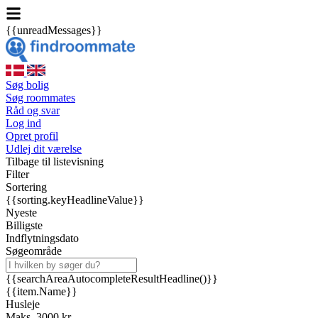
{{unreadMessages}}
Søg bolig
Søg roommates
Råd og svar
Log ind
Opret profil
Udlej dit værelse
Tilbage til listevisning
Filter
Sortering
{{sorting.keyHeadlineValue}}
Nyeste
Billigste
Indflytningsdato
Søgeområde
{{searchAreaAutocompleteResultHeadline()}}
{{item.Name}}
Husleje
Maks. 3000 kr.