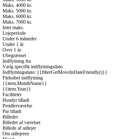
Maks. 4000 kr.
Maks. 5000 kr.
Maks. 6000 kr.
Maks. 7000 kr.
Intet maks.
Lejeperiode
Under 6 måneder
Under 1 år
Over 1 år
Ubegrænset
Indflytning fra
Vælg specifik indflytningsdato
Indflytningsdato: {{filterGetMoveInDateFriendly()}}
Fleksibel indflytning
{{item.MonthName}}
{{item.Year}}
Faciliteter
Husdyr tilladt
Pendlerværelse
Par tilladt
Billeder
Billeder af værelset
Billede af udlejer
Om udlejeren