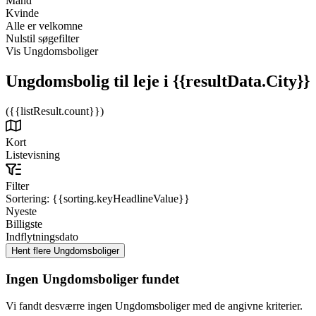
Mand
Kvinde
Alle er velkomne
Nulstil søgefilter
Vis Ungdomsboliger
Ungdomsbolig til leje
i {{resultData.City}}
({{listResult.count}})
Kort
Listevisning
Filter
Sortering:
{{sorting.keyHeadlineValue}}
Nyeste
Billigste
Indflytningsdato
Ingen Ungdomsboliger fundet
Vi fandt desværre ingen Ungdomsboliger med de angivne kriterier.