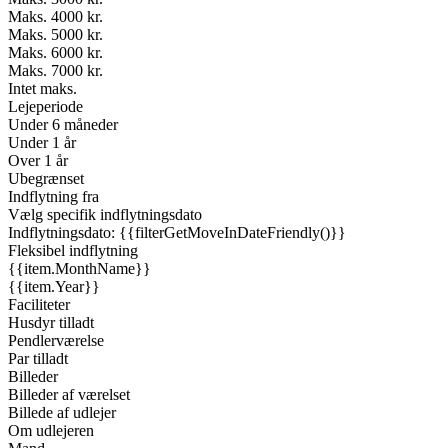
Maks. 4000 kr.
Maks. 5000 kr.
Maks. 6000 kr.
Maks. 7000 kr.
Intet maks.
Lejeperiode
Under 6 måneder
Under 1 år
Over 1 år
Ubegrænset
Indflytning fra
Vælg specifik indflytningsdato
Indflytningsdato: {{filterGetMoveInDateFriendly()}}
Fleksibel indflytning
{{item.MonthName}}
{{item.Year}}
Faciliteter
Husdyr tilladt
Pendlerværelse
Par tilladt
Billeder
Billeder af værelset
Billede af udlejer
Om udlejeren