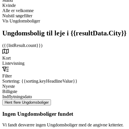
Mand
Kvinde
Alle er velkomne
Nulstil søgefilter
Vis Ungdomsboliger
Ungdomsbolig til leje
i {{resultData.City}}
({{listResult.count}})
Kort
Listevisning
Filter
Sortering:
{{sorting.keyHeadlineValue}}
Nyeste
Billigste
Indflytningsdato
Ingen Ungdomsboliger fundet
Vi fandt desværre ingen Ungdomsboliger med de angivne kriterier.