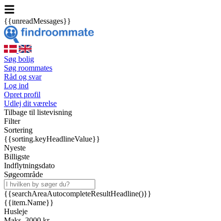
{{unreadMessages}}
Søg bolig
Søg roommates
Råd og svar
Log ind
Opret profil
Udlej dit værelse
Tilbage til listevisning
Filter
Sortering
{{sorting.keyHeadlineValue}}
Nyeste
Billigste
Indflytningsdato
Søgeområde
{{searchAreaAutocompleteResultHeadline()}}
{{item.Name}}
Husleje
Maks. 3000 kr.