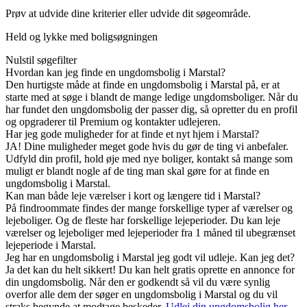
Prøv at udvide dine kriterier eller udvide dit søgeområde.
Held og lykke med boligsøgningen
Nulstil søgefilter
Hvordan kan jeg finde en ungdomsbolig i Marstal?
Den hurtigste måde at finde en ungdomsbolig i Marstal på, er at
starte med at søge i blandt de mange ledige ungdomsboliger. Når du
har fundet den ungdomsbolig der passer dig, så opretter du en profil
og opgraderer til Premium og kontakter udlejeren.
Har jeg gode muligheder for at finde et nyt hjem i Marstal?
JA! Dine muligheder meget gode hvis du gør de ting vi anbefaler.
Udfyld din profil, hold øje med nye boliger, kontakt så mange som
muligt er blandt nogle af de ting man skal gøre for at finde en
ungdomsbolig i Marstal.
Kan man både leje værelser i kort og længere tid i Marstal?
På findroommate findes der mange forskellige typer af værelser og
lejeboliger. Og de fleste har forskellige lejeperioder. Du kan leje
værelser og lejeboliger med lejeperioder fra 1 måned til ubegrænset
lejeperiode i Marstal.
Jeg har en ungdomsbolig i Marstal jeg godt vil udleje. Kan jeg det?
Ja det kan du helt sikkert! Du kan helt gratis oprette en annonce for
din ungdomsbolig. Når den er godkendt så vil du være synlig
overfor alle dem der søger en ungdomsbolig i Marstal og du vil
straks begynde at modtage beskeder.
Udlej din ungdomsbolig her