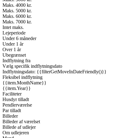
Maks. 4000 kr.
Maks. 5000 kr.
Maks. 6000 kr.
Maks. 7000 kr.
Intet maks.
Lejeperiode
Under 6 måneder
Under 1 år
Over 1 år
Ubegrænset
Indflytning fra
Vælg specifik indflytningsdato
Indflytningsdato: {{filterGetMoveInDateFriendly()}}
Fleksibel indflytning
{{item.MonthName}}
{{item.Year}}
Faciliteter
Husdyr tilladt
Pendlerværelse
Par tilladt
Billeder
Billeder af værelset
Billede af udlejer
Om udlejeren