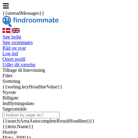
{{unreadMessages}}
Søg bolig
Søg roommates
Råd og svar
Log ind
Opret profil
Udlej dit værelse
Tilbage til listevisning
Filter
Sortering
{{sorting.keyHeadlineValue}}
Nyeste
Billigste
Indflytningsdato
Søgeområde
{{searchAreaAutocompleteResultHeadline()}}
{{item.Name}}
Husleje
Maks. 3000 kr.