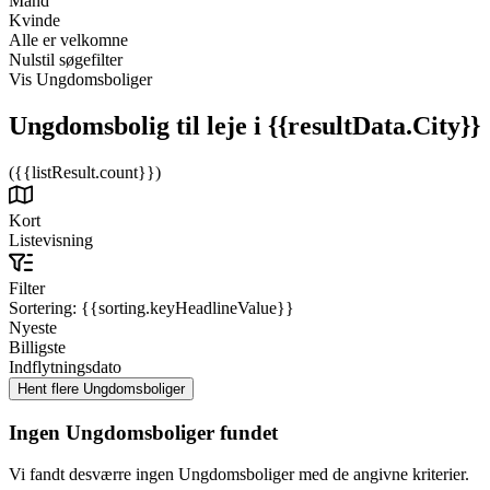
Mand
Kvinde
Alle er velkomne
Nulstil søgefilter
Vis Ungdomsboliger
Ungdomsbolig til leje
i {{resultData.City}}
({{listResult.count}})
Kort
Listevisning
Filter
Sortering:
{{sorting.keyHeadlineValue}}
Nyeste
Billigste
Indflytningsdato
Ingen Ungdomsboliger fundet
Vi fandt desværre ingen Ungdomsboliger med de angivne kriterier.