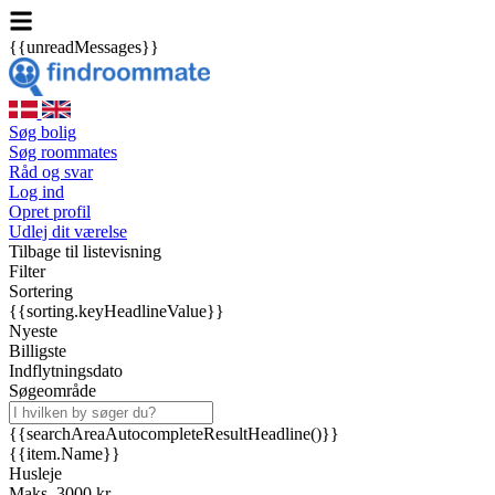
{{unreadMessages}}
Søg bolig
Søg roommates
Råd og svar
Log ind
Opret profil
Udlej dit værelse
Tilbage til listevisning
Filter
Sortering
{{sorting.keyHeadlineValue}}
Nyeste
Billigste
Indflytningsdato
Søgeområde
{{searchAreaAutocompleteResultHeadline()}}
{{item.Name}}
Husleje
Maks. 3000 kr.