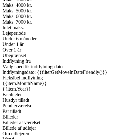
Maks. 4000 kr.
Maks. 5000 kr.
Maks. 6000 kr.
Maks. 7000 kr.
Intet maks.
Lejeperiode
Under 6 måneder
Under 1 år
Over 1 år
Ubegrænset
Indflytning fra
Vælg specifik indflytningsdato
Indflytningsdato: {{filterGetMoveInDateFriendly()}}
Fleksibel indflytning
{{item.MonthName}}
{{item.Year}}
Faciliteter
Husdyr tilladt
Pendlerværelse
Par tilladt
Billeder
Billeder af værelset
Billede af udlejer
Om udlejeren