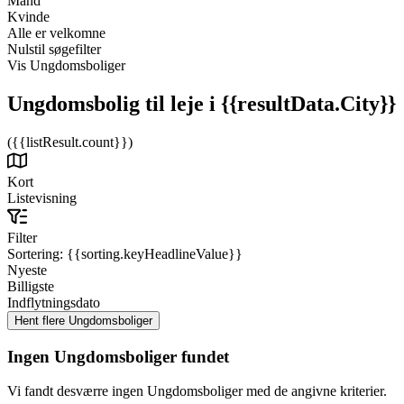
Mand
Kvinde
Alle er velkomne
Nulstil søgefilter
Vis Ungdomsboliger
Ungdomsbolig til leje
i {{resultData.City}}
({{listResult.count}})
Kort
Listevisning
Filter
Sortering:
{{sorting.keyHeadlineValue}}
Nyeste
Billigste
Indflytningsdato
Ingen Ungdomsboliger fundet
Vi fandt desværre ingen Ungdomsboliger med de angivne kriterier.