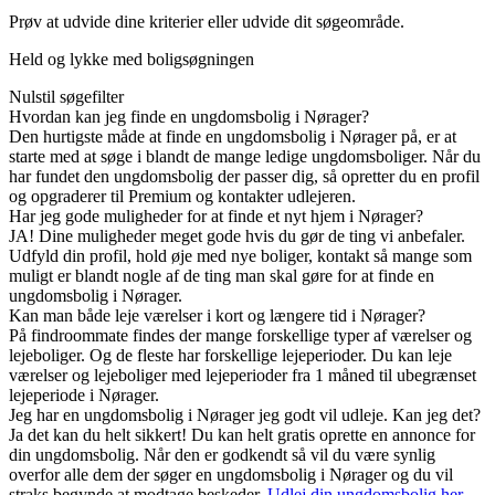
Prøv at udvide dine kriterier eller udvide dit søgeområde.
Held og lykke med boligsøgningen
Nulstil søgefilter
Hvordan kan jeg finde en ungdomsbolig i Nørager?
Den hurtigste måde at finde en ungdomsbolig i Nørager på, er at
starte med at søge i blandt de mange ledige ungdomsboliger. Når du
har fundet den ungdomsbolig der passer dig, så opretter du en profil
og opgraderer til Premium og kontakter udlejeren.
Har jeg gode muligheder for at finde et nyt hjem i Nørager?
JA! Dine muligheder meget gode hvis du gør de ting vi anbefaler.
Udfyld din profil, hold øje med nye boliger, kontakt så mange som
muligt er blandt nogle af de ting man skal gøre for at finde en
ungdomsbolig i Nørager.
Kan man både leje værelser i kort og længere tid i Nørager?
På findroommate findes der mange forskellige typer af værelser og
lejeboliger. Og de fleste har forskellige lejeperioder. Du kan leje
værelser og lejeboliger med lejeperioder fra 1 måned til ubegrænset
lejeperiode i Nørager.
Jeg har en ungdomsbolig i Nørager jeg godt vil udleje. Kan jeg det?
Ja det kan du helt sikkert! Du kan helt gratis oprette en annonce for
din ungdomsbolig. Når den er godkendt så vil du være synlig
overfor alle dem der søger en ungdomsbolig i Nørager og du vil
straks begynde at modtage beskeder.
Udlej din ungdomsbolig her