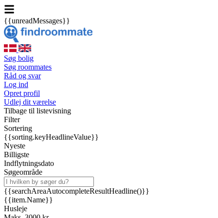
{{unreadMessages}}
Søg bolig
Søg roommates
Råd og svar
Log ind
Opret profil
Udlej dit værelse
Tilbage til listevisning
Filter
Sortering
{{sorting.keyHeadlineValue}}
Nyeste
Billigste
Indflytningsdato
Søgeområde
{{searchAreaAutocompleteResultHeadline()}}
{{item.Name}}
Husleje
Maks. 3000 kr.