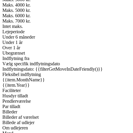
Maks. 4000 kr.
Maks. 5000 kr.
Maks. 6000 kr.
Maks. 7000 kr.
Intet maks.
Lejeperiode
Under 6 måneder
Under 1 år
Over 1 år
Ubegrænset
Indflytning fra
Vælg specifik indflytningsdato
Indflytningsdato: {{filterGetMoveInDateFriendly()}}
Fleksibel indflytning
{{item.MonthName}}
{{item.Year}}
Faciliteter
Husdyr tilladt
Pendlerværelse
Par tilladt
Billeder
Billeder af værelset
Billede af udlejer
Om udlejeren