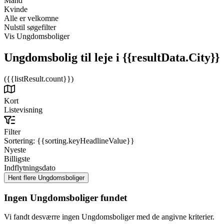
Mand
Kvinde
Alle er velkomne
Nulstil søgefilter
Vis Ungdomsboliger
Ungdomsbolig til leje
i {{resultData.City}}
({{listResult.count}})
Kort
Listevisning
Filter
Sortering:
{{sorting.keyHeadlineValue}}
Nyeste
Billigste
Indflytningsdato
Ingen Ungdomsboliger fundet
Vi fandt desværre ingen Ungdomsboliger med de angivne kriterier.