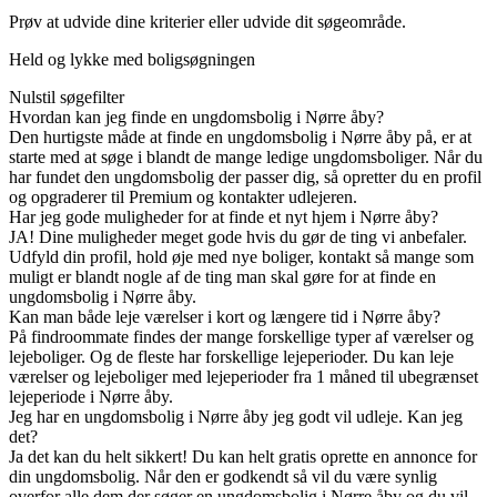
Prøv at udvide dine kriterier eller udvide dit søgeområde.
Held og lykke med boligsøgningen
Nulstil søgefilter
Hvordan kan jeg finde en ungdomsbolig i Nørre åby?
Den hurtigste måde at finde en ungdomsbolig i Nørre åby på, er at
starte med at søge i blandt de mange ledige ungdomsboliger. Når du
har fundet den ungdomsbolig der passer dig, så opretter du en profil
og opgraderer til Premium og kontakter udlejeren.
Har jeg gode muligheder for at finde et nyt hjem i Nørre åby?
JA! Dine muligheder meget gode hvis du gør de ting vi anbefaler.
Udfyld din profil, hold øje med nye boliger, kontakt så mange som
muligt er blandt nogle af de ting man skal gøre for at finde en
ungdomsbolig i Nørre åby.
Kan man både leje værelser i kort og længere tid i Nørre åby?
På findroommate findes der mange forskellige typer af værelser og
lejeboliger. Og de fleste har forskellige lejeperioder. Du kan leje
værelser og lejeboliger med lejeperioder fra 1 måned til ubegrænset
lejeperiode i Nørre åby.
Jeg har en ungdomsbolig i Nørre åby jeg godt vil udleje. Kan jeg
det?
Ja det kan du helt sikkert! Du kan helt gratis oprette en annonce for
din ungdomsbolig. Når den er godkendt så vil du være synlig
overfor alle dem der søger en ungdomsbolig i Nørre åby og du vil