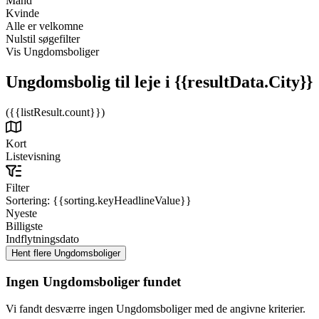
Mand
Kvinde
Alle er velkomne
Nulstil søgefilter
Vis Ungdomsboliger
Ungdomsbolig til leje
i {{resultData.City}}
({{listResult.count}})
Kort
Listevisning
Filter
Sortering:
{{sorting.keyHeadlineValue}}
Nyeste
Billigste
Indflytningsdato
Ingen Ungdomsboliger fundet
Vi fandt desværre ingen Ungdomsboliger med de angivne kriterier.