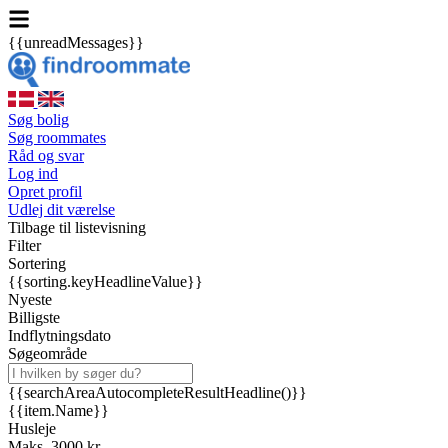
{{unreadMessages}}
Søg bolig
Søg roommates
Råd og svar
Log ind
Opret profil
Udlej dit værelse
Tilbage til listevisning
Filter
Sortering
{{sorting.keyHeadlineValue}}
Nyeste
Billigste
Indflytningsdato
Søgeområde
{{searchAreaAutocompleteResultHeadline()}}
{{item.Name}}
Husleje
Maks. 3000 kr.