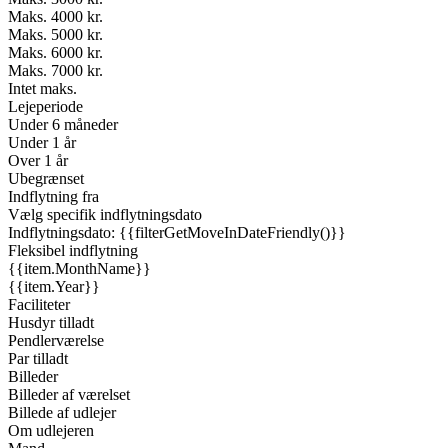
Maks. 4000 kr.
Maks. 5000 kr.
Maks. 6000 kr.
Maks. 7000 kr.
Intet maks.
Lejeperiode
Under 6 måneder
Under 1 år
Over 1 år
Ubegrænset
Indflytning fra
Vælg specifik indflytningsdato
Indflytningsdato: {{filterGetMoveInDateFriendly()}}
Fleksibel indflytning
{{item.MonthName}}
{{item.Year}}
Faciliteter
Husdyr tilladt
Pendlerværelse
Par tilladt
Billeder
Billeder af værelset
Billede af udlejer
Om udlejeren