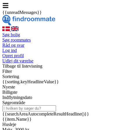
{{unreadMessages}}
Søg bolig
Søg roommates
Råd og svar
Log ind
Opret profil
Udlej dit værelse
Tilbage til listevisning
Filter
Sortering
{{sorting.keyHeadlineValue}}
Nyeste
Billigste
Indflytningsdato
Søgeområde
{{searchAreaAutocompleteResultHeadline()}}
{{item.Name}}
Husleje
Maks. 3000 kr.