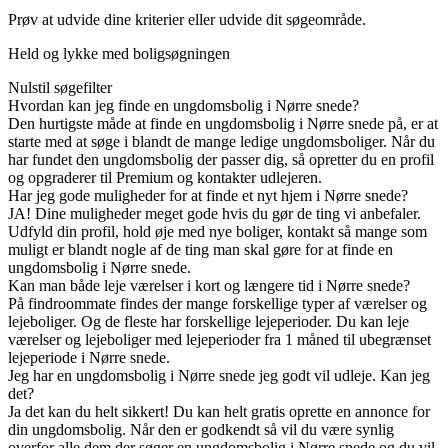
Prøv at udvide dine kriterier eller udvide dit søgeområde.
Held og lykke med boligsøgningen
Nulstil søgefilter
Hvordan kan jeg finde en ungdomsbolig i Nørre snede?
Den hurtigste måde at finde en ungdomsbolig i Nørre snede på, er at
starte med at søge i blandt de mange ledige ungdomsboliger. Når du
har fundet den ungdomsbolig der passer dig, så opretter du en profil
og opgraderer til Premium og kontakter udlejeren.
Har jeg gode muligheder for at finde et nyt hjem i Nørre snede?
JA! Dine muligheder meget gode hvis du gør de ting vi anbefaler.
Udfyld din profil, hold øje med nye boliger, kontakt så mange som
muligt er blandt nogle af de ting man skal gøre for at finde en
ungdomsbolig i Nørre snede.
Kan man både leje værelser i kort og længere tid i Nørre snede?
På findroommate findes der mange forskellige typer af værelser og
lejeboliger. Og de fleste har forskellige lejeperioder. Du kan leje
værelser og lejeboliger med lejeperioder fra 1 måned til ubegrænset
lejeperiode i Nørre snede.
Jeg har en ungdomsbolig i Nørre snede jeg godt vil udleje. Kan jeg
det?
Ja det kan du helt sikkert! Du kan helt gratis oprette en annonce for
din ungdomsbolig. Når den er godkendt så vil du være synlig
overfor alle dem der søger en ungdomsbolig i Nørre snede og du vil