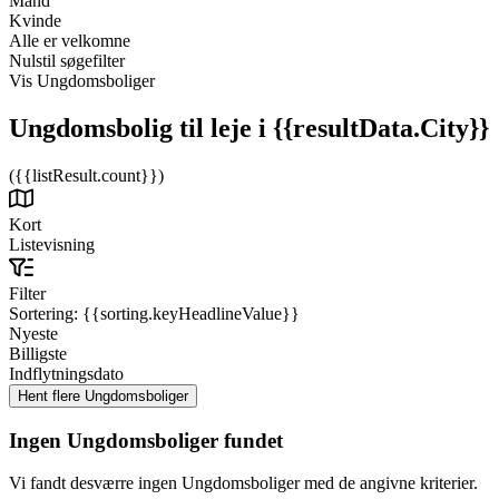
Mand
Kvinde
Alle er velkomne
Nulstil søgefilter
Vis Ungdomsboliger
Ungdomsbolig til leje
i {{resultData.City}}
({{listResult.count}})
Kort
Listevisning
Filter
Sortering:
{{sorting.keyHeadlineValue}}
Nyeste
Billigste
Indflytningsdato
Ingen Ungdomsboliger fundet
Vi fandt desværre ingen Ungdomsboliger med de angivne kriterier.