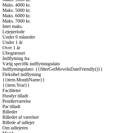
Maks. 4000 kr.
Maks. 5000 kr.
Maks. 6000 kr.
Maks. 7000 kr.
Intet maks.
Lejeperiode
Under 6 måneder
Under 1 år
Over 1 år
Ubegrænset
Indflytning fra
Vælg specifik indflytningsdato
Indflytningsdato: {{filterGetMoveInDateFriendly()}}
Fleksibel indflytning
{{item.MonthName}}
{{item.Year}}
Faciliteter
Husdyr tilladt
Pendlerværelse
Par tilladt
Billeder
Billeder af værelset
Billede af udlejer
Om udlejeren