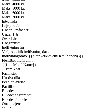
Maks. 4000 kr.
Maks. 5000 kr.
Maks. 6000 kr.
Maks. 7000 kr.
Intet maks.
Lejeperiode
Under 6 måneder
Under 1 år
Over 1 år
Ubegrænset
Indflytning fra
Vælg specifik indflytningsdato
Indflytningsdato: {{filterGetMoveInDateFriendly()}}
Fleksibel indflytning
{{item.MonthName}}
{{item.Year}}
Faciliteter
Husdyr tilladt
Pendlerværelse
Par tilladt
Billeder
Billeder af værelset
Billede af udlejer
Om udlejeren