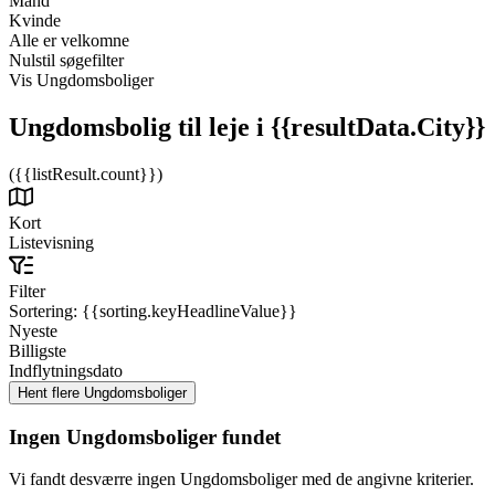
Mand
Kvinde
Alle er velkomne
Nulstil søgefilter
Vis Ungdomsboliger
Ungdomsbolig til leje
i {{resultData.City}}
({{listResult.count}})
Kort
Listevisning
Filter
Sortering:
{{sorting.keyHeadlineValue}}
Nyeste
Billigste
Indflytningsdato
Ingen Ungdomsboliger fundet
Vi fandt desværre ingen Ungdomsboliger med de angivne kriterier.