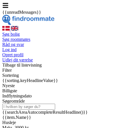
{{unreadMessages}}
Søg bolig
Søg roommates
Råd og svar
Log ind
Opret profil
Udlej dit værelse
Tilbage til listevisning
Filter
Sortering
{{sorting.keyHeadlineValue}}
Nyeste
Billigste
Indflytningsdato
Søgeområde
{{searchAreaAutocompleteResultHeadline()}}
{{item.Name}}
Husleje
Maks. 3000 kr.