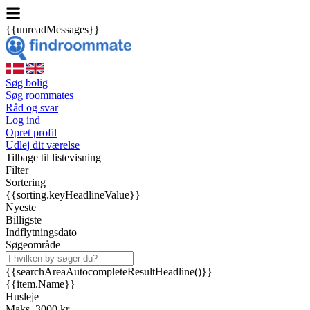
{{unreadMessages}}
Søg bolig
Søg roommates
Råd og svar
Log ind
Opret profil
Udlej dit værelse
Tilbage til listevisning
Filter
Sortering
{{sorting.keyHeadlineValue}}
Nyeste
Billigste
Indflytningsdato
Søgeområde
{{searchAreaAutocompleteResultHeadline()}}
{{item.Name}}
Husleje
Maks. 3000 kr.