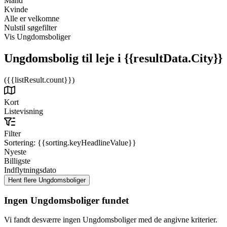
Mand
Kvinde
Alle er velkomne
Nulstil søgefilter
Vis Ungdomsboliger
Ungdomsbolig til leje
i {{resultData.City}}
({{listResult.count}})
Kort
Listevisning
Filter
Sortering:
{{sorting.keyHeadlineValue}}
Nyeste
Billigste
Indflytningsdato
Ingen Ungdomsboliger fundet
Vi fandt desværre ingen Ungdomsboliger med de angivne kriterier.