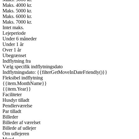
Maks. 4000 kr.
Maks. 5000 kr.
Maks. 6000 kr.
Maks. 7000 kr.
Intet maks.
Lejeperiode
Under 6 måneder
Under 1 år
Over 1 år
Ubegrænset
Indflytning fra
Vælg specifik indflytningsdato
Indflytningsdato: {{filterGetMoveInDateFriendly()}}
Fleksibel indflytning
{{item.MonthName}}
{{item.Year}}
Faciliteter
Husdyr tilladt
Pendlerværelse
Par tilladt
Billeder
Billeder af værelset
Billede af udlejer
Om udlejeren