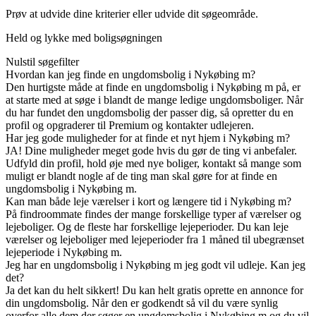
Prøv at udvide dine kriterier eller udvide dit søgeområde.
Held og lykke med boligsøgningen
Nulstil søgefilter
Hvordan kan jeg finde en ungdomsbolig i Nykøbing m?
Den hurtigste måde at finde en ungdomsbolig i Nykøbing m på, er
at starte med at søge i blandt de mange ledige ungdomsboliger. Når
du har fundet den ungdomsbolig der passer dig, så opretter du en
profil og opgraderer til Premium og kontakter udlejeren.
Har jeg gode muligheder for at finde et nyt hjem i Nykøbing m?
JA! Dine muligheder meget gode hvis du gør de ting vi anbefaler.
Udfyld din profil, hold øje med nye boliger, kontakt så mange som
muligt er blandt nogle af de ting man skal gøre for at finde en
ungdomsbolig i Nykøbing m.
Kan man både leje værelser i kort og længere tid i Nykøbing m?
På findroommate findes der mange forskellige typer af værelser og
lejeboliger. Og de fleste har forskellige lejeperioder. Du kan leje
værelser og lejeboliger med lejeperioder fra 1 måned til ubegrænset
lejeperiode i Nykøbing m.
Jeg har en ungdomsbolig i Nykøbing m jeg godt vil udleje. Kan jeg
det?
Ja det kan du helt sikkert! Du kan helt gratis oprette en annonce for
din ungdomsbolig. Når den er godkendt så vil du være synlig
overfor alle dem der søger en ungdomsbolig i Nykøbing m og du vil