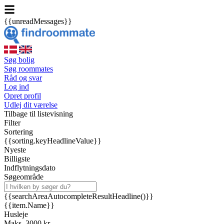
{{unreadMessages}}
Søg bolig
Søg roommates
Råd og svar
Log ind
Opret profil
Udlej dit værelse
Tilbage til listevisning
Filter
Sortering
{{sorting.keyHeadlineValue}}
Nyeste
Billigste
Indflytningsdato
Søgeområde
{{searchAreaAutocompleteResultHeadline()}}
{{item.Name}}
Husleje
Maks. 3000 kr.