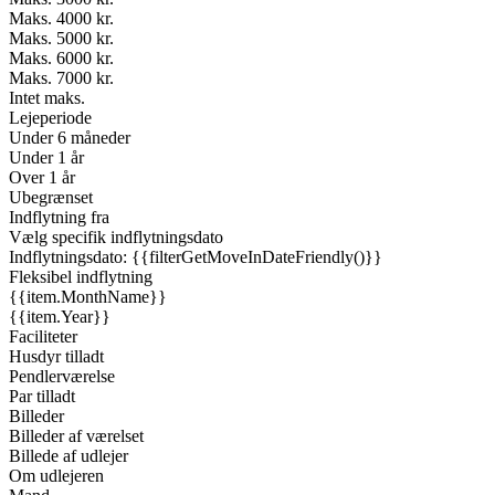
Maks. 4000 kr.
Maks. 5000 kr.
Maks. 6000 kr.
Maks. 7000 kr.
Intet maks.
Lejeperiode
Under 6 måneder
Under 1 år
Over 1 år
Ubegrænset
Indflytning fra
Vælg specifik indflytningsdato
Indflytningsdato: {{filterGetMoveInDateFriendly()}}
Fleksibel indflytning
{{item.MonthName}}
{{item.Year}}
Faciliteter
Husdyr tilladt
Pendlerværelse
Par tilladt
Billeder
Billeder af værelset
Billede af udlejer
Om udlejeren