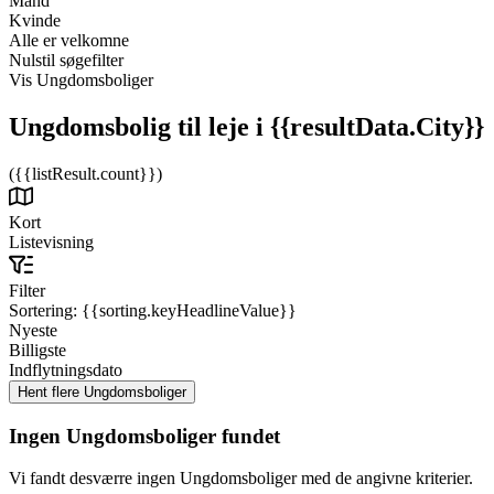
Mand
Kvinde
Alle er velkomne
Nulstil søgefilter
Vis Ungdomsboliger
Ungdomsbolig til leje
i {{resultData.City}}
({{listResult.count}})
Kort
Listevisning
Filter
Sortering:
{{sorting.keyHeadlineValue}}
Nyeste
Billigste
Indflytningsdato
Ingen Ungdomsboliger fundet
Vi fandt desværre ingen Ungdomsboliger med de angivne kriterier.