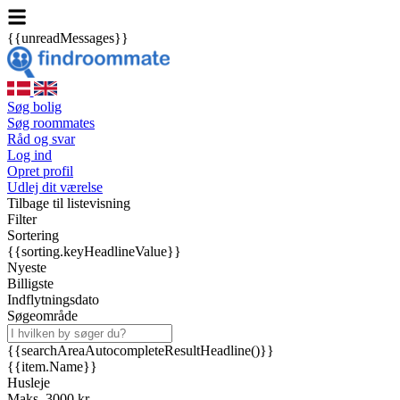
{{unreadMessages}}
Søg bolig
Søg roommates
Råd og svar
Log ind
Opret profil
Udlej dit værelse
Tilbage til listevisning
Filter
Sortering
{{sorting.keyHeadlineValue}}
Nyeste
Billigste
Indflytningsdato
Søgeområde
{{searchAreaAutocompleteResultHeadline()}}
{{item.Name}}
Husleje
Maks. 3000 kr.