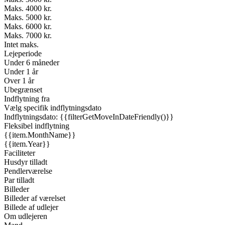
Maks. 4000 kr.
Maks. 5000 kr.
Maks. 6000 kr.
Maks. 7000 kr.
Intet maks.
Lejeperiode
Under 6 måneder
Under 1 år
Over 1 år
Ubegrænset
Indflytning fra
Vælg specifik indflytningsdato
Indflytningsdato: {{filterGetMoveInDateFriendly()}}
Fleksibel indflytning
{{item.MonthName}}
{{item.Year}}
Faciliteter
Husdyr tilladt
Pendlerværelse
Par tilladt
Billeder
Billeder af værelset
Billede af udlejer
Om udlejeren