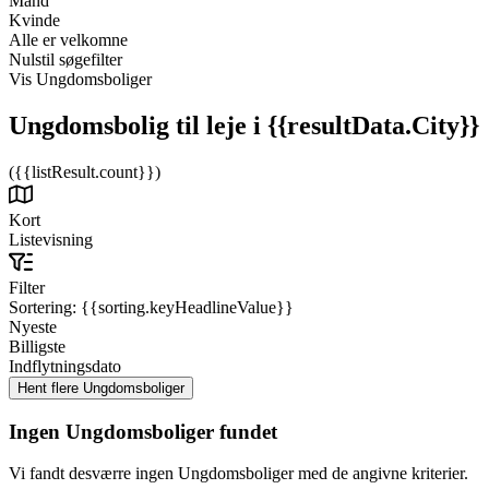
Mand
Kvinde
Alle er velkomne
Nulstil søgefilter
Vis Ungdomsboliger
Ungdomsbolig til leje
i {{resultData.City}}
({{listResult.count}})
Kort
Listevisning
Filter
Sortering:
{{sorting.keyHeadlineValue}}
Nyeste
Billigste
Indflytningsdato
Ingen Ungdomsboliger fundet
Vi fandt desværre ingen Ungdomsboliger med de angivne kriterier.