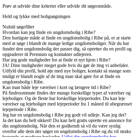
Prøv at udvide dine kriterier eller udvide dit søgeområde.
Held og lykke med boligsøgningen
Nulstil søgefilter
Hvordan kan jeg finde en ungdomsbolig i Ribe?
Den hurtigste måde at finde en ungdomsbolig i Ribe på, er at starte
med at søge i blandt de mange ledige ungdomsboliger. Når du har
fundet den ungdomsbolig der passer dig, så opretter du en profil og
opgraderer til Premium og kontakter udlejeren.
Har jeg gode muligheder for at finde et nyt hjem i Ribe?
JA! Dine muligheder meget gode hvis du gør de ting vi anbefaler.
Udfyld din profil, hold øje med nye boliger, kontakt så mange som
muligt er blandt nogle af de ting man skal gøre for at finde en
ungdomsbolig i Ribe.
Kan man både leje værelser i kort og længere tid i Ribe?
På findroommate findes der mange forskellige typer af værelser og
lejeboliger. Og de fleste har forskellige lejeperioder. Du kan leje
værelser og lejeboliger med lejeperioder fra 1 måned til ubegrænset
lejeperiode i Ribe.
Jeg har en ungdomsbolig i Ribe jeg godt vil udleje. Kan jeg det?
Ja det kan du helt sikkert! Du kan helt gratis oprette en annonce for
din ungdomsbolig. Når den er godkendt så vil du være synlig
overfor alle dem der søger en ungdomsbolig i Ribe og du vil straks
begynde at modtage beskeder.
Udlej din ungdomsbolig her