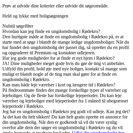
Prøv at udvide dine kriterier eller udvide dit søgeområde.
Held og lykke med boligsøgningen
Nulstil søgefilter
Hvordan kan jeg finde en ungdomsbolig i Rødekro?
Den hurtigste måde at finde en ungdomsbolig i Rødekro på, er at
starte med at søge i blandt de mange ledige ungdomsboliger. Når du
har fundet den ungdomsbolig der passer dig, så opretter du en profil
og opgraderer til Premium og kontakter udlejeren.
Har jeg gode muligheder for at finde et nyt hjem i Rødekro?
JA! Dine muligheder meget gode hvis du gør de ting vi anbefaler.
Udfyld din profil, hold øje med nye boliger, kontakt så mange som
muligt er blandt nogle af de ting man skal gøre for at finde en
ungdomsbolig i Rødekro.
Kan man både leje værelser i kort og længere tid i Rødekro?
På findroommate findes der mange forskellige typer af værelser og
lejeboliger. Og de fleste har forskellige lejeperioder. Du kan leje
værelser og lejeboliger med lejeperioder fra 1 måned til ubegrænset
lejeperiode i Rødekro.
Jeg har en ungdomsbolig i Rødekro jeg godt vil udleje. Kan jeg det?
Ja det kan du helt sikkert! Du kan helt gratis oprette en annonce for
din ungdomsbolig. Når den er godkendt så vil du være synlig
overfor alle dem der søger en ungdomsbolig i Rødekro og du vil
straks begynde at modtage beskeder.
Udlej din ungdomsbolig her