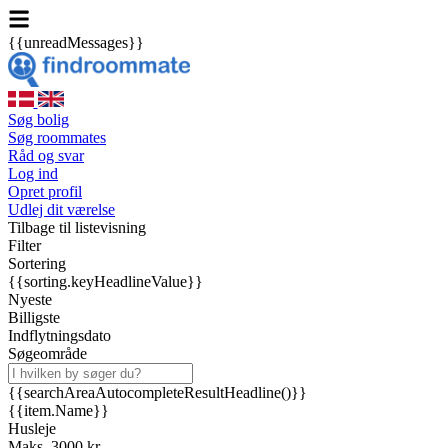
{{unreadMessages}}
Søg bolig
Søg roommates
Råd og svar
Log ind
Opret profil
Udlej dit værelse
Tilbage til listevisning
Filter
Sortering
{{sorting.keyHeadlineValue}}
Nyeste
Billigste
Indflytningsdato
Søgeområde
{{searchAreaAutocompleteResultHeadline()}}
{{item.Name}}
Husleje
Maks. 3000 kr.