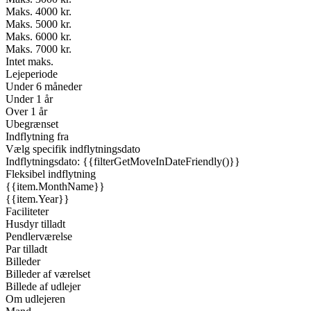
Maks. 4000 kr.
Maks. 5000 kr.
Maks. 6000 kr.
Maks. 7000 kr.
Intet maks.
Lejeperiode
Under 6 måneder
Under 1 år
Over 1 år
Ubegrænset
Indflytning fra
Vælg specifik indflytningsdato
Indflytningsdato: {{filterGetMoveInDateFriendly()}}
Fleksibel indflytning
{{item.MonthName}}
{{item.Year}}
Faciliteter
Husdyr tilladt
Pendlerværelse
Par tilladt
Billeder
Billeder af værelset
Billede af udlejer
Om udlejeren