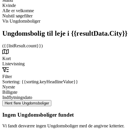
Mand
Kvinde
Alle er velkomne
Nulstil søgefilter
Vis Ungdomsboliger
Ungdomsbolig til leje
i {{resultData.City}}
({{listResult.count}})
Kort
Listevisning
Filter
Sortering:
{{sorting.keyHeadlineValue}}
Nyeste
Billigste
Indflytningsdato
Ingen Ungdomsboliger fundet
Vi fandt desværre ingen Ungdomsboliger med de angivne kriterier.