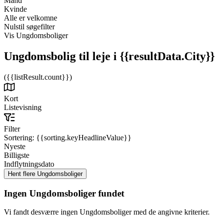
Mand
Kvinde
Alle er velkomne
Nulstil søgefilter
Vis Ungdomsboliger
Ungdomsbolig til leje
i {{resultData.City}}
({{listResult.count}})
Kort
Listevisning
Filter
Sortering:
{{sorting.keyHeadlineValue}}
Nyeste
Billigste
Indflytningsdato
Ingen Ungdomsboliger fundet
Vi fandt desværre ingen Ungdomsboliger med de angivne kriterier.