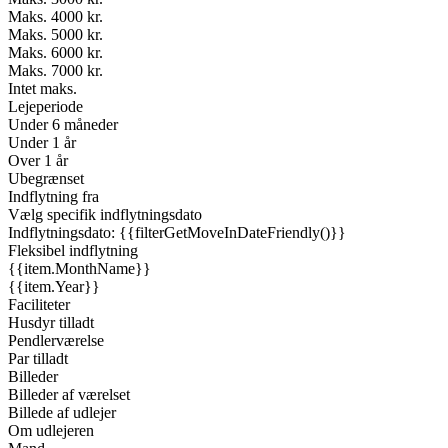
Maks. 4000 kr.
Maks. 5000 kr.
Maks. 6000 kr.
Maks. 7000 kr.
Intet maks.
Lejeperiode
Under 6 måneder
Under 1 år
Over 1 år
Ubegrænset
Indflytning fra
Vælg specifik indflytningsdato
Indflytningsdato: {{filterGetMoveInDateFriendly()}}
Fleksibel indflytning
{{item.MonthName}}
{{item.Year}}
Faciliteter
Husdyr tilladt
Pendlerværelse
Par tilladt
Billeder
Billeder af værelset
Billede af udlejer
Om udlejeren