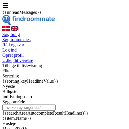
{{unreadMessages}}
Søg bolig
Søg roommates
Råd og svar
Log ind
Opret profil
Udlej dit værelse
Tilbage til listevisning
Filter
Sortering
{{sorting.keyHeadlineValue}}
Nyeste
Billigste
Indflytningsdato
Søgeområde
{{searchAreaAutocompleteResultHeadline()}}
{{item.Name}}
Husleje
Maks. 3000 kr.