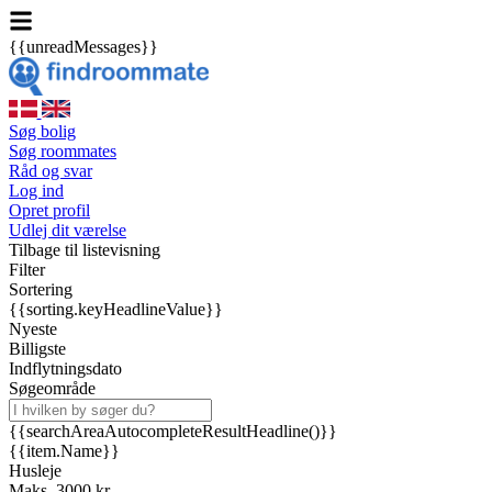
{{unreadMessages}}
Søg bolig
Søg roommates
Råd og svar
Log ind
Opret profil
Udlej dit værelse
Tilbage til listevisning
Filter
Sortering
{{sorting.keyHeadlineValue}}
Nyeste
Billigste
Indflytningsdato
Søgeområde
{{searchAreaAutocompleteResultHeadline()}}
{{item.Name}}
Husleje
Maks. 3000 kr.