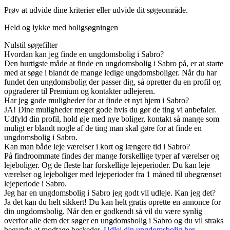
Prøv at udvide dine kriterier eller udvide dit søgeområde.
Held og lykke med boligsøgningen
Nulstil søgefilter
Hvordan kan jeg finde en ungdomsbolig i Sabro?
Den hurtigste måde at finde en ungdomsbolig i Sabro på, er at starte
med at søge i blandt de mange ledige ungdomsboliger. Når du har
fundet den ungdomsbolig der passer dig, så opretter du en profil og
opgraderer til Premium og kontakter udlejeren.
Har jeg gode muligheder for at finde et nyt hjem i Sabro?
JA! Dine muligheder meget gode hvis du gør de ting vi anbefaler.
Udfyld din profil, hold øje med nye boliger, kontakt så mange som
muligt er blandt nogle af de ting man skal gøre for at finde en
ungdomsbolig i Sabro.
Kan man både leje værelser i kort og længere tid i Sabro?
På findroommate findes der mange forskellige typer af værelser og
lejeboliger. Og de fleste har forskellige lejeperioder. Du kan leje
værelser og lejeboliger med lejeperioder fra 1 måned til ubegrænset
lejeperiode i Sabro.
Jeg har en ungdomsbolig i Sabro jeg godt vil udleje. Kan jeg det?
Ja det kan du helt sikkert! Du kan helt gratis oprette en annonce for
din ungdomsbolig. Når den er godkendt så vil du være synlig
overfor alle dem der søger en ungdomsbolig i Sabro og du vil straks
begynde at modtage beskeder.
Udlej din ungdomsbolig her