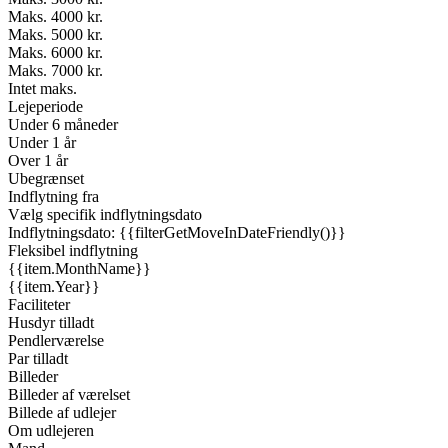
Maks. 4000 kr.
Maks. 5000 kr.
Maks. 6000 kr.
Maks. 7000 kr.
Intet maks.
Lejeperiode
Under 6 måneder
Under 1 år
Over 1 år
Ubegrænset
Indflytning fra
Vælg specifik indflytningsdato
Indflytningsdato: {{filterGetMoveInDateFriendly()}}
Fleksibel indflytning
{{item.MonthName}}
{{item.Year}}
Faciliteter
Husdyr tilladt
Pendlerværelse
Par tilladt
Billeder
Billeder af værelset
Billede af udlejer
Om udlejeren