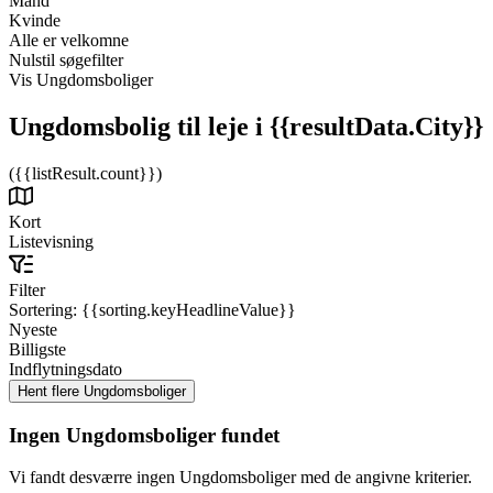
Mand
Kvinde
Alle er velkomne
Nulstil søgefilter
Vis Ungdomsboliger
Ungdomsbolig til leje
i {{resultData.City}}
({{listResult.count}})
Kort
Listevisning
Filter
Sortering:
{{sorting.keyHeadlineValue}}
Nyeste
Billigste
Indflytningsdato
Ingen Ungdomsboliger fundet
Vi fandt desværre ingen Ungdomsboliger med de angivne kriterier.