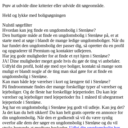
Prøv at udvide dine kriterier eller udvide dit søgeområde.
Held og lykke med boligsøgningen
Nulstil søgefilter
Hvordan kan jeg finde en ungdomsbolig i Stenløse?
Den hurtigste måde at finde en ungdomsbolig i Stenløse på, er at
starte med at søge i blandt de mange ledige ungdomsboliger. Når du
har fundet den ungdomsbolig der passer dig, så opretter du en profil
og opgraderer til Premium og kontakter udlejeren.
Har jeg gode muligheder for at finde et nyt hjem i Stenløse?
JA! Dine muligheder meget gode hvis du gør de ting vi anbefaler.
Udfyld din profil, hold øje med nye boliger, kontakt så mange som
muligt er blandt nogle af de ting man skal gøre for at finde en
ungdomsbolig i Stenløse.
Kan man både leje værelser i kort og længere tid i Stenløse?
På findroommate findes der mange forskellige typer af værelser og
lejeboliger. Og de fleste har forskellige lejeperioder. Du kan leje
værelser og lejeboliger med lejeperioder fra 1 måned til ubegrænset
lejeperiode i Stenløse.
Jeg har en ungdomsbolig i Stenløse jeg godt vil udleje. Kan jeg det?
Ja det kan du helt sikkert! Du kan helt gratis oprette en annonce for
din ungdomsbolig. Når den er godkendt så vil du være synlig
overfor alle dem der søger en ungdomsbolig i Stenløse og du vil
straks begynde at modtage beskeder.
Udlej din ungdomsbolig her