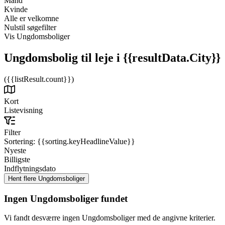
Mand
Kvinde
Alle er velkomne
Nulstil søgefilter
Vis Ungdomsboliger
Ungdomsbolig til leje
i {{resultData.City}}
({{listResult.count}})
Kort
Listevisning
Filter
Sortering:
{{sorting.keyHeadlineValue}}
Nyeste
Billigste
Indflytningsdato
Ingen Ungdomsboliger fundet
Vi fandt desværre ingen Ungdomsboliger med de angivne kriterier.