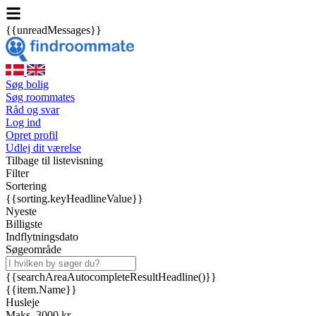
{{unreadMessages}}
Søg bolig
Søg roommates
Råd og svar
Log ind
Opret profil
Udlej dit værelse
Tilbage til listevisning
Filter
Sortering
{{sorting.keyHeadlineValue}}
Nyeste
Billigste
Indflytningsdato
Søgeområde
{{searchAreaAutocompleteResultHeadline()}}
{{item.Name}}
Husleje
Maks. 3000 kr.