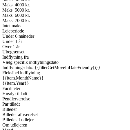
Maks. 4000 kr.
Maks. 5000 kr.
Maks. 6000 kr.
Maks. 7000 kr.
Intet maks.
Lejeperiode
Under 6 måneder
Under 1 år
Over 1 år
Ubegrænset
Indflytning fra
Vælg specifik indflytningsdato
Indflytningsdato: {{filterGetMoveInDateFriendly()}}
Fleksibel indflytning
{{item.MonthName}}
{{item.Year}}
Faciliteter
Husdyr tilladt
Pendlerværelse
Par tilladt
Billeder
Billeder af værelset
Billede af udlejer
Om udlejeren