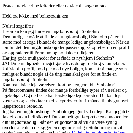
Prøv at udvide dine kriterier eller udvide dit søgeområde.
Held og lykke med boligsøgningen
Nulstil søgefilter
Hvordan kan jeg finde en ungdomsbolig i Stoholm?
Den hurtigste måde at finde en ungdomsbolig i Stoholm på, er at
starte med at søge i blandt de mange ledige ungdomsboliger. Når du
har fundet den ungdomsbolig der passer dig, så opretter du en profil
og opgraderer til Premium og kontakter udlejeren.
Har jeg gode muligheder for at finde et nyt hjem i Stoholm?
JA! Dine muligheder meget gode hvis du gør de ting vi anbefaler.
Udfyld din profil, hold øje med nye boliger, kontakt så mange som
muligt er blandt nogle af de ting man skal gøre for at finde en
ungdomsbolig i Stoholm.
Kan man både leje værelser i kort og længere tid i Stoholm?
På findroommate findes der mange forskellige typer af værelser og
lejeboliger. Og de fleste har forskellige lejeperioder. Du kan leje
værelser og lejeboliger med lejeperioder fra 1 måned til ubegrænset
lejeperiode i Stoholm.
Jeg har en ungdomsbolig i Stoholm jeg godt vil udleje. Kan jeg det?
Ja det kan du helt sikkert! Du kan helt gratis oprette en annonce for
din ungdomsbolig. Når den er godkendt så vil du være synlig
overfor alle dem der søger en ungdomsbolig i Stoholm og du vil
straks begynde at modtage beskeder.
Udlej din ungdomsbolig her