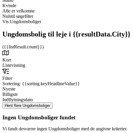
Mand
Kvinde
Alle er velkomne
Nulstil søgefilter
Vis Ungdomsboliger
Ungdomsbolig til leje
i {{resultData.City}}
({{listResult.count}})
Kort
Listevisning
Filter
Sortering:
{{sorting.keyHeadlineValue}}
Nyeste
Billigste
Indflytningsdato
Ingen Ungdomsboliger fundet
Vi fandt desværre ingen Ungdomsboliger med de angivne kriterier.