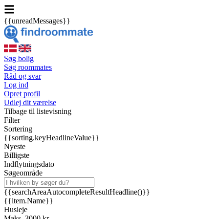
{{unreadMessages}}
Søg bolig
Søg roommates
Råd og svar
Log ind
Opret profil
Udlej dit værelse
Tilbage til listevisning
Filter
Sortering
{{sorting.keyHeadlineValue}}
Nyeste
Billigste
Indflytningsdato
Søgeområde
{{searchAreaAutocompleteResultHeadline()}}
{{item.Name}}
Husleje
Maks. 3000 kr.