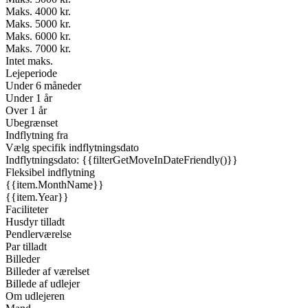
Maks. 4000 kr.
Maks. 5000 kr.
Maks. 6000 kr.
Maks. 7000 kr.
Intet maks.
Lejeperiode
Under 6 måneder
Under 1 år
Over 1 år
Ubegrænset
Indflytning fra
Vælg specifik indflytningsdato
Indflytningsdato: {{filterGetMoveInDateFriendly()}}
Fleksibel indflytning
{{item.MonthName}}
{{item.Year}}
Faciliteter
Husdyr tilladt
Pendlerværelse
Par tilladt
Billeder
Billeder af værelset
Billede af udlejer
Om udlejeren