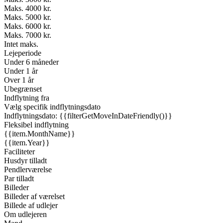
Maks. 4000 kr.
Maks. 5000 kr.
Maks. 6000 kr.
Maks. 7000 kr.
Intet maks.
Lejeperiode
Under 6 måneder
Under 1 år
Over 1 år
Ubegrænset
Indflytning fra
Vælg specifik indflytningsdato
Indflytningsdato: {{filterGetMoveInDateFriendly()}}
Fleksibel indflytning
{{item.MonthName}}
{{item.Year}}
Faciliteter
Husdyr tilladt
Pendlerværelse
Par tilladt
Billeder
Billeder af værelset
Billede af udlejer
Om udlejeren