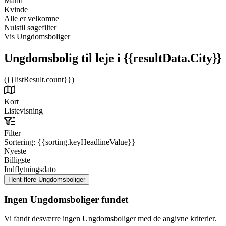
Mand
Kvinde
Alle er velkomne
Nulstil søgefilter
Vis Ungdomsboliger
Ungdomsbolig til leje
i {{resultData.City}}
({{listResult.count}})
Kort
Listevisning
Filter
Sortering:
{{sorting.keyHeadlineValue}}
Nyeste
Billigste
Indflytningsdato
Ingen Ungdomsboliger fundet
Vi fandt desværre ingen Ungdomsboliger med de angivne kriterier.