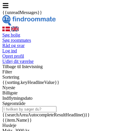
{{unreadMessages}}
Søg bolig
Søg roommates
Råd og svar
Log ind
Opret profil
Udlej dit værelse
Tilbage til listevisning
Filter
Sortering
{{sorting.keyHeadlineValue}}
Nyeste
Billigste
Indflytningsdato
Søgeområde
{{searchAreaAutocompleteResultHeadline()}}
{{item.Name}}
Husleje
Maks. 3000 kr.