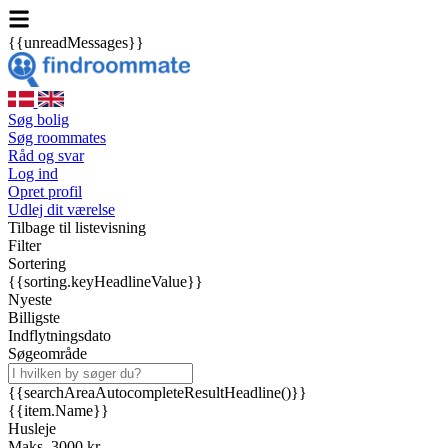
{{unreadMessages}}
Søg bolig
Søg roommates
Råd og svar
Log ind
Opret profil
Udlej dit værelse
Tilbage til listevisning
Filter
Sortering
{{sorting.keyHeadlineValue}}
Nyeste
Billigste
Indflytningsdato
Søgeområde
{{searchAreaAutocompleteResultHeadline()}}
{{item.Name}}
Husleje
Maks. 3000 kr.