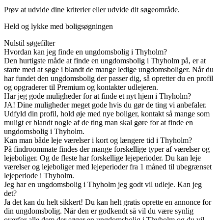
Prøv at udvide dine kriterier eller udvide dit søgeområde.
Held og lykke med boligsøgningen
Nulstil søgefilter
Hvordan kan jeg finde en ungdomsbolig i Thyholm?
Den hurtigste måde at finde en ungdomsbolig i Thyholm på, er at
starte med at søge i blandt de mange ledige ungdomsboliger. Når du
har fundet den ungdomsbolig der passer dig, så opretter du en profil
og opgraderer til Premium og kontakter udlejeren.
Har jeg gode muligheder for at finde et nyt hjem i Thyholm?
JA! Dine muligheder meget gode hvis du gør de ting vi anbefaler.
Udfyld din profil, hold øje med nye boliger, kontakt så mange som
muligt er blandt nogle af de ting man skal gøre for at finde en
ungdomsbolig i Thyholm.
Kan man både leje værelser i kort og længere tid i Thyholm?
På findroommate findes der mange forskellige typer af værelser og
lejeboliger. Og de fleste har forskellige lejeperioder. Du kan leje
værelser og lejeboliger med lejeperioder fra 1 måned til ubegrænset
lejeperiode i Thyholm.
Jeg har en ungdomsbolig i Thyholm jeg godt vil udleje. Kan jeg
det?
Ja det kan du helt sikkert! Du kan helt gratis oprette en annonce for
din ungdomsbolig. Når den er godkendt så vil du være synlig
overfor alle dem der søger en ungdomsbolig i Thyholm og du vil