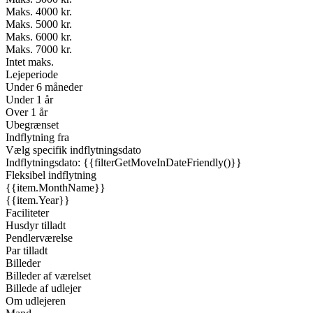
Maks. 4000 kr.
Maks. 5000 kr.
Maks. 6000 kr.
Maks. 7000 kr.
Intet maks.
Lejeperiode
Under 6 måneder
Under 1 år
Over 1 år
Ubegrænset
Indflytning fra
Vælg specifik indflytningsdato
Indflytningsdato: {{filterGetMoveInDateFriendly()}}
Fleksibel indflytning
{{item.MonthName}}
{{item.Year}}
Faciliteter
Husdyr tilladt
Pendlerværelse
Par tilladt
Billeder
Billeder af værelset
Billede af udlejer
Om udlejeren