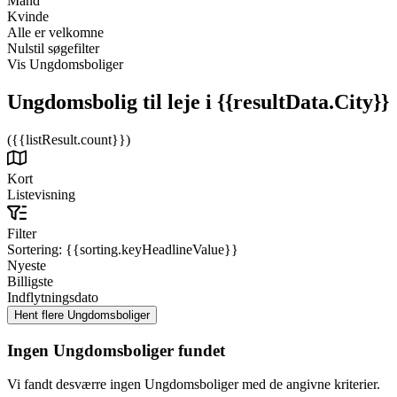
Mand
Kvinde
Alle er velkomne
Nulstil søgefilter
Vis Ungdomsboliger
Ungdomsbolig til leje
i {{resultData.City}}
({{listResult.count}})
Kort
Listevisning
Filter
Sortering:
{{sorting.keyHeadlineValue}}
Nyeste
Billigste
Indflytningsdato
Ingen Ungdomsboliger fundet
Vi fandt desværre ingen Ungdomsboliger med de angivne kriterier.