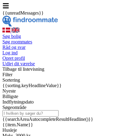
{{unreadMessages}}
Søg bolig
Søg roommates
Råd og svar
Log ind
Opret profil
Udlej dit værelse
Tilbage til listevisning
Filter
Sortering
{{sorting.keyHeadlineValue}}
Nyeste
Billigste
Indflytningsdato
Søgeområde
{{searchAreaAutocompleteResultHeadline()}}
{{item.Name}}
Husleje
Maks. 3000 kr.