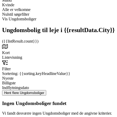
Mand
Kvinde
Alle er velkomne
Nulstil søgefilter
Vis Ungdomsboliger
Ungdomsbolig til leje
i {{resultData.City}}
({{listResult.count}})
Kort
Listevisning
Filter
Sortering:
{{sorting.keyHeadlineValue}}
Nyeste
Billigste
Indflytningsdato
Ingen Ungdomsboliger fundet
Vi fandt desværre ingen Ungdomsboliger med de angivne kriterier.