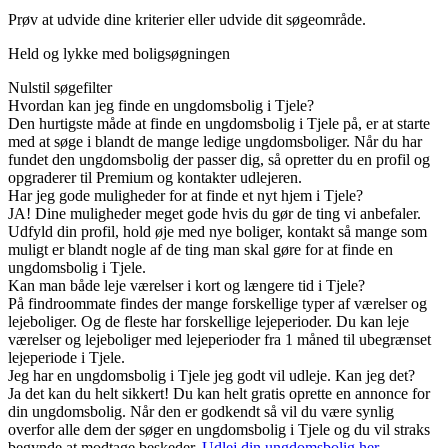
Prøv at udvide dine kriterier eller udvide dit søgeområde.
Held og lykke med boligsøgningen
Nulstil søgefilter
Hvordan kan jeg finde en ungdomsbolig i Tjele?
Den hurtigste måde at finde en ungdomsbolig i Tjele på, er at starte
med at søge i blandt de mange ledige ungdomsboliger. Når du har
fundet den ungdomsbolig der passer dig, så opretter du en profil og
opgraderer til Premium og kontakter udlejeren.
Har jeg gode muligheder for at finde et nyt hjem i Tjele?
JA! Dine muligheder meget gode hvis du gør de ting vi anbefaler.
Udfyld din profil, hold øje med nye boliger, kontakt så mange som
muligt er blandt nogle af de ting man skal gøre for at finde en
ungdomsbolig i Tjele.
Kan man både leje værelser i kort og længere tid i Tjele?
På findroommate findes der mange forskellige typer af værelser og
lejeboliger. Og de fleste har forskellige lejeperioder. Du kan leje
værelser og lejeboliger med lejeperioder fra 1 måned til ubegrænset
lejeperiode i Tjele.
Jeg har en ungdomsbolig i Tjele jeg godt vil udleje. Kan jeg det?
Ja det kan du helt sikkert! Du kan helt gratis oprette en annonce for
din ungdomsbolig. Når den er godkendt så vil du være synlig
overfor alle dem der søger en ungdomsbolig i Tjele og du vil straks
begynde at modtage beskeder.
Udlej din ungdomsbolig her