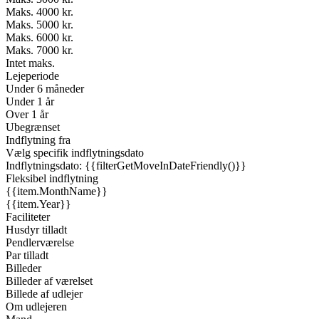
Maks. 4000 kr.
Maks. 5000 kr.
Maks. 6000 kr.
Maks. 7000 kr.
Intet maks.
Lejeperiode
Under 6 måneder
Under 1 år
Over 1 år
Ubegrænset
Indflytning fra
Vælg specifik indflytningsdato
Indflytningsdato: {{filterGetMoveInDateFriendly()}}
Fleksibel indflytning
{{item.MonthName}}
{{item.Year}}
Faciliteter
Husdyr tilladt
Pendlerværelse
Par tilladt
Billeder
Billeder af værelset
Billede af udlejer
Om udlejeren