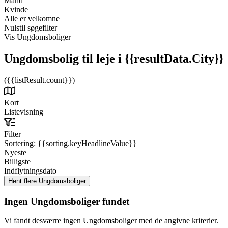
Mand
Kvinde
Alle er velkomne
Nulstil søgefilter
Vis Ungdomsboliger
Ungdomsbolig til leje
i {{resultData.City}}
({{listResult.count}})
Kort
Listevisning
Filter
Sortering:
{{sorting.keyHeadlineValue}}
Nyeste
Billigste
Indflytningsdato
Ingen Ungdomsboliger fundet
Vi fandt desværre ingen Ungdomsboliger med de angivne kriterier.