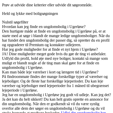
Prøv at udvide dine kriterier eller udvide dit søgeområde.
Held og lykke med boligsøgningen
Nulstil søgefilter
Hvordan kan jeg finde en ungdomsbolig i Ugerløse?
Den hurtigste måde at finde en ungdomsbolig i Ugerløse på, er at
starte med at søge i blandt de mange ledige ungdomsboliger. Når du
har fundet den ungdomsbolig der passer dig, så opretter du en profil
og opgraderer til Premium og kontakter udlejeren.
Har jeg gode muligheder for at finde et nyt hjem i Ugerløse?
JA! Dine muligheder meget gode hvis du gør de ting vi anbefaler.
Udfyld din profil, hold øje med nye boliger, kontakt så mange som
muligt er blandt nogle af de ting man skal gøre for at finde en
ungdomsbolig i Ugerløse.
Kan man både leje værelser i kort og længere tid i Ugerløse?
På findroommate findes der mange forskellige typer af værelser og
lejeboliger. Og de fleste har forskellige lejeperioder. Du kan leje
værelser og lejeboliger med lejeperioder fra 1 måned til ubegrænset
lejeperiode i Ugerløse.
Jeg har en ungdomsbolig i Ugerløse jeg godt vil udleje. Kan jeg det?
Ja det kan du helt sikkert! Du kan helt gratis oprette en annonce for
din ungdomsbolig. Når den er godkendt så vil du være synlig
overfor alle dem der søger en ungdomsbolig i Ugerløse og du vil
straks begynde at modtage beskeder.
Udlej din ungdomsbolig her