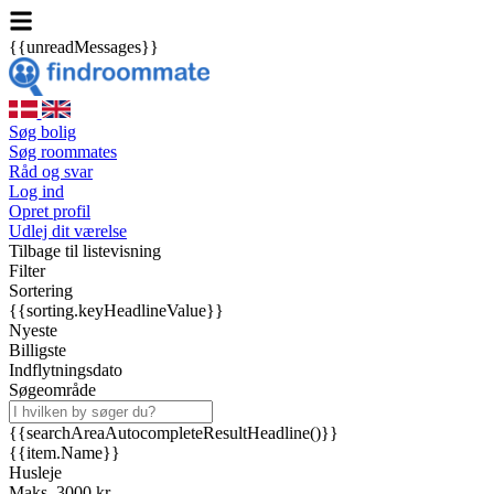
{{unreadMessages}}
Søg bolig
Søg roommates
Råd og svar
Log ind
Opret profil
Udlej dit værelse
Tilbage til listevisning
Filter
Sortering
{{sorting.keyHeadlineValue}}
Nyeste
Billigste
Indflytningsdato
Søgeområde
{{searchAreaAutocompleteResultHeadline()}}
{{item.Name}}
Husleje
Maks. 3000 kr.