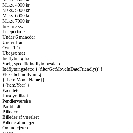
Maks. 4000 kr.
Maks. 5000 kr.
Maks. 6000 kr.
Maks. 7000 kr.
Intet maks.
Lejeperiode
Under 6 måneder
Under 1 år
Over 1 år
Ubegrænset
Indflytning fra
Vælg specifik indflytningsdato
Indflytningsdato: {{filterGetMoveInDateFriendly()}}
Fleksibel indflytning
{{item.MonthName}}
{{item.Year}}
Faciliteter
Husdyr tilladt
Pendlerværelse
Par tilladt
Billeder
Billeder af værelset
Billede af udlejer
Om udlejeren