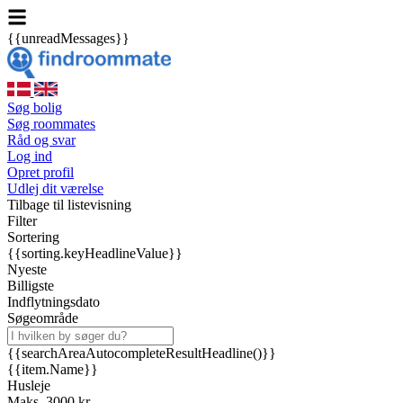
{{unreadMessages}}
Søg bolig
Søg roommates
Råd og svar
Log ind
Opret profil
Udlej dit værelse
Tilbage til listevisning
Filter
Sortering
{{sorting.keyHeadlineValue}}
Nyeste
Billigste
Indflytningsdato
Søgeområde
{{searchAreaAutocompleteResultHeadline()}}
{{item.Name}}
Husleje
Maks. 3000 kr.