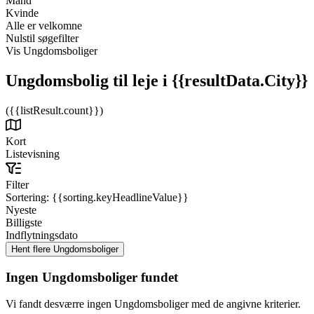
Mand
Kvinde
Alle er velkomne
Nulstil søgefilter
Vis Ungdomsboliger
Ungdomsbolig til leje
i {{resultData.City}}
({{listResult.count}})
Kort
Listevisning
Filter
Sortering:
{{sorting.keyHeadlineValue}}
Nyeste
Billigste
Indflytningsdato
Ingen Ungdomsboliger fundet
Vi fandt desværre ingen Ungdomsboliger med de angivne kriterier.