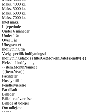
Maks. 4000 kr.
Maks. 5000 kr.
Maks. 6000 kr.
Maks. 7000 kr.
Intet maks.
Lejeperiode
Under 6 måneder
Under 1 år
Over 1 år
Ubegrænset
Indflytning fra
Vælg specifik indflytningsdato
Indflytningsdato: {{filterGetMoveInDateFriendly()}}
Fleksibel indflytning
{{item.MonthName}}
{{item.Year}}
Faciliteter
Husdyr tilladt
Pendlerværelse
Par tilladt
Billeder
Billeder af værelset
Billede af udlejer
Om udlejeren