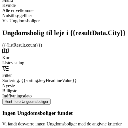
Mand
Kvinde
Alle er velkomne
Nulstil søgefilter
Vis Ungdomsboliger
Ungdomsbolig til leje
i {{resultData.City}}
({{listResult.count}})
Kort
Listevisning
Filter
Sortering:
{{sorting.keyHeadlineValue}}
Nyeste
Billigste
Indflytningsdato
Ingen Ungdomsboliger fundet
Vi fandt desværre ingen Ungdomsboliger med de angivne kriterier.