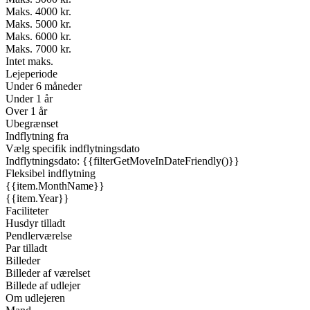
Maks. 4000 kr.
Maks. 5000 kr.
Maks. 6000 kr.
Maks. 7000 kr.
Intet maks.
Lejeperiode
Under 6 måneder
Under 1 år
Over 1 år
Ubegrænset
Indflytning fra
Vælg specifik indflytningsdato
Indflytningsdato: {{filterGetMoveInDateFriendly()}}
Fleksibel indflytning
{{item.MonthName}}
{{item.Year}}
Faciliteter
Husdyr tilladt
Pendlerværelse
Par tilladt
Billeder
Billeder af værelset
Billede af udlejer
Om udlejeren