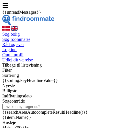
{{unreadMessages}}
Søg bolig
Søg roommates
Råd og svar
Log ind
Opret profil
Udlej dit værelse
Tilbage til listevisning
Filter
Sortering
{{sorting.keyHeadlineValue}}
Nyeste
Billigste
Indflytningsdato
Søgeområde
{{searchAreaAutocompleteResultHeadline()}}
{{item.Name}}
Husleje
Maks. 3000 kr.