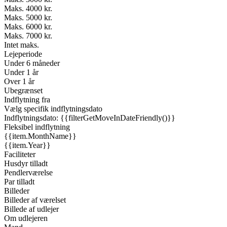
Maks. 4000 kr.
Maks. 5000 kr.
Maks. 6000 kr.
Maks. 7000 kr.
Intet maks.
Lejeperiode
Under 6 måneder
Under 1 år
Over 1 år
Ubegrænset
Indflytning fra
Vælg specifik indflytningsdato
Indflytningsdato: {{filterGetMoveInDateFriendly()}}
Fleksibel indflytning
{{item.MonthName}}
{{item.Year}}
Faciliteter
Husdyr tilladt
Pendlerværelse
Par tilladt
Billeder
Billeder af værelset
Billede af udlejer
Om udlejeren