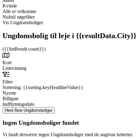
Mand
Kvinde
Alle er velkomne
Nulstil søgefilter
Vis Ungdomsboliger
Ungdomsbolig til leje
i {{resultData.City}}
({{listResult.count}})
Kort
Listevisning
Filter
Sortering:
{{sorting.keyHeadlineValue}}
Nyeste
Billigste
Indflytningsdato
Ingen Ungdomsboliger fundet
Vi fandt desværre ingen Ungdomsboliger med de angivne kriterier.