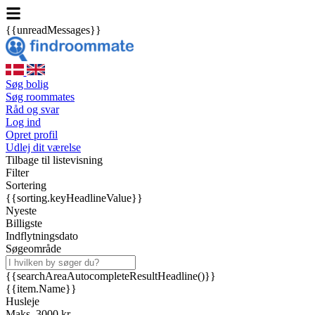
{{unreadMessages}}
Søg bolig
Søg roommates
Råd og svar
Log ind
Opret profil
Udlej dit værelse
Tilbage til listevisning
Filter
Sortering
{{sorting.keyHeadlineValue}}
Nyeste
Billigste
Indflytningsdato
Søgeområde
{{searchAreaAutocompleteResultHeadline()}}
{{item.Name}}
Husleje
Maks. 3000 kr.