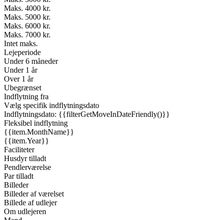
Maks. 4000 kr.
Maks. 5000 kr.
Maks. 6000 kr.
Maks. 7000 kr.
Intet maks.
Lejeperiode
Under 6 måneder
Under 1 år
Over 1 år
Ubegrænset
Indflytning fra
Vælg specifik indflytningsdato
Indflytningsdato: {{filterGetMoveInDateFriendly()}}
Fleksibel indflytning
{{item.MonthName}}
{{item.Year}}
Faciliteter
Husdyr tilladt
Pendlerværelse
Par tilladt
Billeder
Billeder af værelset
Billede af udlejer
Om udlejeren