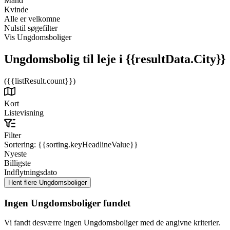
Mand
Kvinde
Alle er velkomne
Nulstil søgefilter
Vis Ungdomsboliger
Ungdomsbolig til leje
i {{resultData.City}}
({{listResult.count}})
Kort
Listevisning
Filter
Sortering:
{{sorting.keyHeadlineValue}}
Nyeste
Billigste
Indflytningsdato
Ingen Ungdomsboliger fundet
Vi fandt desværre ingen Ungdomsboliger med de angivne kriterier.