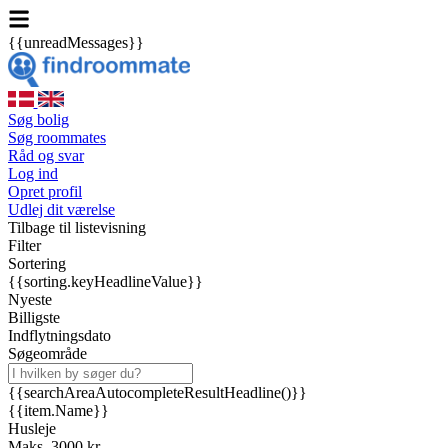
{{unreadMessages}}
Søg bolig
Søg roommates
Råd og svar
Log ind
Opret profil
Udlej dit værelse
Tilbage til listevisning
Filter
Sortering
{{sorting.keyHeadlineValue}}
Nyeste
Billigste
Indflytningsdato
Søgeområde
{{searchAreaAutocompleteResultHeadline()}}
{{item.Name}}
Husleje
Maks. 3000 kr.