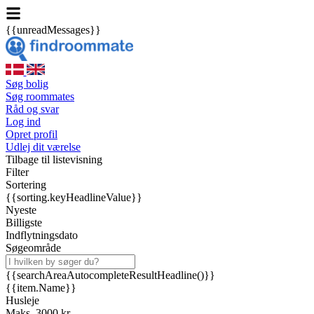
{{unreadMessages}}
Søg bolig
Søg roommates
Råd og svar
Log ind
Opret profil
Udlej dit værelse
Tilbage til listevisning
Filter
Sortering
{{sorting.keyHeadlineValue}}
Nyeste
Billigste
Indflytningsdato
Søgeområde
{{searchAreaAutocompleteResultHeadline()}}
{{item.Name}}
Husleje
Maks. 3000 kr.