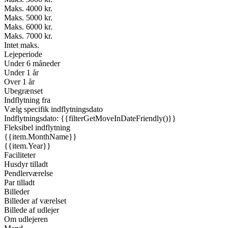
Maks. 4000 kr.
Maks. 5000 kr.
Maks. 6000 kr.
Maks. 7000 kr.
Intet maks.
Lejeperiode
Under 6 måneder
Under 1 år
Over 1 år
Ubegrænset
Indflytning fra
Vælg specifik indflytningsdato
Indflytningsdato: {{filterGetMoveInDateFriendly()}}
Fleksibel indflytning
{{item.MonthName}}
{{item.Year}}
Faciliteter
Husdyr tilladt
Pendlerværelse
Par tilladt
Billeder
Billeder af værelset
Billede af udlejer
Om udlejeren