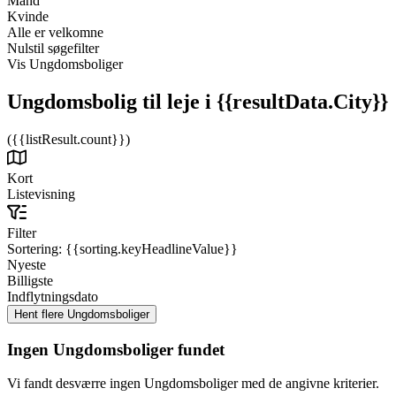
Mand
Kvinde
Alle er velkomne
Nulstil søgefilter
Vis Ungdomsboliger
Ungdomsbolig til leje
i {{resultData.City}}
({{listResult.count}})
Kort
Listevisning
Filter
Sortering:
{{sorting.keyHeadlineValue}}
Nyeste
Billigste
Indflytningsdato
Ingen Ungdomsboliger fundet
Vi fandt desværre ingen Ungdomsboliger med de angivne kriterier.