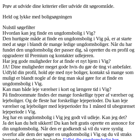
Prøv at udvide dine kriterier eller udvide dit søgeområde.
Held og lykke med boligsøgningen
Nulstil søgefilter
Hvordan kan jeg finde en ungdomsbolig i Vig?
Den hurtigste måde at finde en ungdomsbolig i Vig på, er at starte
med at søge i blandt de mange ledige ungdomsboliger. Når du har
fundet den ungdomsbolig der passer dig, så opretter du en profil og
opgraderer til Premium og kontakter udlejeren.
Har jeg gode muligheder for at finde et nyt hjem i Vig?
JA! Dine muligheder meget gode hvis du gør de ting vi anbefaler.
Udfyld din profil, hold øje med nye boliger, kontakt så mange som
muligt er blandt nogle af de ting man skal gøre for at finde en
ungdomsbolig i Vig.
Kan man både leje værelser i kort og længere tid i Vig?
På findroommate findes der mange forskellige typer af værelser og
lejeboliger. Og de fleste har forskellige lejeperioder. Du kan leje
værelser og lejeboliger med lejeperioder fra 1 måned til ubegrænset
lejeperiode i Vig.
Jeg har en ungdomsbolig i Vig jeg godt vil udleje. Kan jeg det?
Ja det kan du helt sikkert! Du kan helt gratis oprette en annonce for
din ungdomsbolig. Når den er godkendt så vil du være synlig
overfor alle dem der søger en ungdomsbolig i Vig og du vil straks
begynde at modtage beskeder.
Udlej din ungdomsbolig her