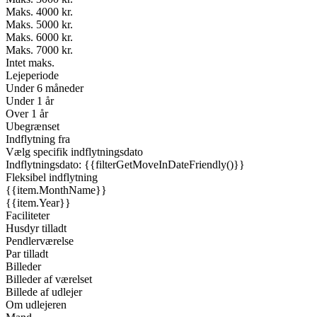
Maks. 4000 kr.
Maks. 5000 kr.
Maks. 6000 kr.
Maks. 7000 kr.
Intet maks.
Lejeperiode
Under 6 måneder
Under 1 år
Over 1 år
Ubegrænset
Indflytning fra
Vælg specifik indflytningsdato
Indflytningsdato: {{filterGetMoveInDateFriendly()}}
Fleksibel indflytning
{{item.MonthName}}
{{item.Year}}
Faciliteter
Husdyr tilladt
Pendlerværelse
Par tilladt
Billeder
Billeder af værelset
Billede af udlejer
Om udlejeren