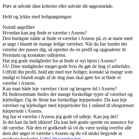
Prøv at udvide dine kriterier eller udvide dit søgeområde.
Held og lykke med boligsøgningen
Nulstil søgefilter
Hvordan kan jeg finde et værelse i Assens?
Den hurtigste måde at finde et værelse i Assens på, er at starte med
at søge i blandt de mange ledige værelser. Når du har fundet det
værelse der passer dig, så opretter du en profil og opgraderer til
Premium og kontakter udlejeren.
Har jeg gode muligheder for at finde et nyt hjem i Assens?
JA! Dine muligheder meget gode hvis du gør de ting vi anbefaler.
Udfyld din profil, hold øje med nye boliger, kontakt så mange som
muligt er blandt nogle af de ting man skal gøre for at finde et
værelse i Assens.
Kan man både leje værelser i kort og længere tid i Assens?
På findroommate findes der mange forskellige typer af værelser og
lejeboliger. Og de fleste har forskellige lejeperioder. Du kan leje
værelser og lejeboliger med lejeperioder fra 1 måned til ubegrænset
lejeperiode i Assens.
Jeg har et værelse i Assens jeg godt vil udleje. Kan jeg det?
Ja det kan du helt sikkert! Du kan helt gratis oprette en annonce for
dit værelse. Når den er godkendt så vil du være synlig overfor alle
dem der søger et værelse i Assens og du vil straks begynde at
modtage beskeder.
Udlej dit værelse her