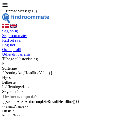
{{unreadMessages}}
Søg bolig
Søg roommates
Råd og svar
Log ind
Opret profil
Udlej dit værelse
Tilbage til listevisning
Filter
Sortering
{{sorting.keyHeadlineValue}}
Nyeste
Billigste
Indflytningsdato
Søgeområde
{{searchAreaAutocompleteResultHeadline()}}
{{item.Name}}
Husleje
Maks. 3000 kr.