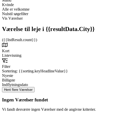
Mand
Kvinde
Alle er velkomne
Nulstil søgefilter
Vis Værelser
Værelse til leje
i {{resultData.City}}
({{listResult.count}})
Kort
Listevisning
Filter
Sortering:
{{sorting.keyHeadlineValue}}
Nyeste
Billigste
Indflytningsdato
Ingen Værelser fundet
Vi fandt desværre ingen Værelser med de angivne kriterier.