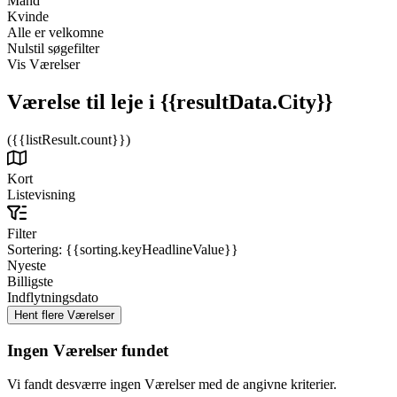
Mand
Kvinde
Alle er velkomne
Nulstil søgefilter
Vis Værelser
Værelse til leje
i {{resultData.City}}
({{listResult.count}})
Kort
Listevisning
Filter
Sortering:
{{sorting.keyHeadlineValue}}
Nyeste
Billigste
Indflytningsdato
Ingen Værelser fundet
Vi fandt desværre ingen Værelser med de angivne kriterier.