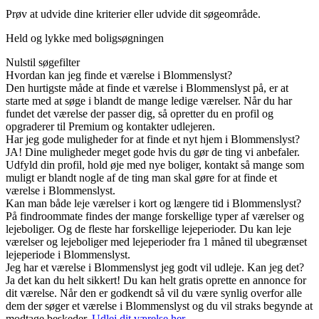
Prøv at udvide dine kriterier eller udvide dit søgeområde.
Held og lykke med boligsøgningen
Nulstil søgefilter
Hvordan kan jeg finde et værelse i Blommenslyst?
Den hurtigste måde at finde et værelse i Blommenslyst på, er at
starte med at søge i blandt de mange ledige værelser. Når du har
fundet det værelse der passer dig, så opretter du en profil og
opgraderer til Premium og kontakter udlejeren.
Har jeg gode muligheder for at finde et nyt hjem i Blommenslyst?
JA! Dine muligheder meget gode hvis du gør de ting vi anbefaler.
Udfyld din profil, hold øje med nye boliger, kontakt så mange som
muligt er blandt nogle af de ting man skal gøre for at finde et
værelse i Blommenslyst.
Kan man både leje værelser i kort og længere tid i Blommenslyst?
På findroommate findes der mange forskellige typer af værelser og
lejeboliger. Og de fleste har forskellige lejeperioder. Du kan leje
værelser og lejeboliger med lejeperioder fra 1 måned til ubegrænset
lejeperiode i Blommenslyst.
Jeg har et værelse i Blommenslyst jeg godt vil udleje. Kan jeg det?
Ja det kan du helt sikkert! Du kan helt gratis oprette en annonce for
dit værelse. Når den er godkendt så vil du være synlig overfor alle
dem der søger et værelse i Blommenslyst og du vil straks begynde at
modtage beskeder.
Udlej dit værelse her