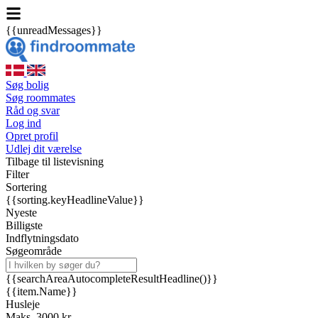
{{unreadMessages}}
Søg bolig
Søg roommates
Råd og svar
Log ind
Opret profil
Udlej dit værelse
Tilbage til listevisning
Filter
Sortering
{{sorting.keyHeadlineValue}}
Nyeste
Billigste
Indflytningsdato
Søgeområde
{{searchAreaAutocompleteResultHeadline()}}
{{item.Name}}
Husleje
Maks. 3000 kr.