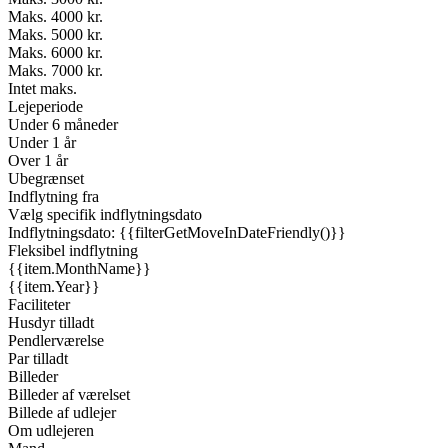
Maks. 4000 kr.
Maks. 5000 kr.
Maks. 6000 kr.
Maks. 7000 kr.
Intet maks.
Lejeperiode
Under 6 måneder
Under 1 år
Over 1 år
Ubegrænset
Indflytning fra
Vælg specifik indflytningsdato
Indflytningsdato: {{filterGetMoveInDateFriendly()}}
Fleksibel indflytning
{{item.MonthName}}
{{item.Year}}
Faciliteter
Husdyr tilladt
Pendlerværelse
Par tilladt
Billeder
Billeder af værelset
Billede af udlejer
Om udlejeren