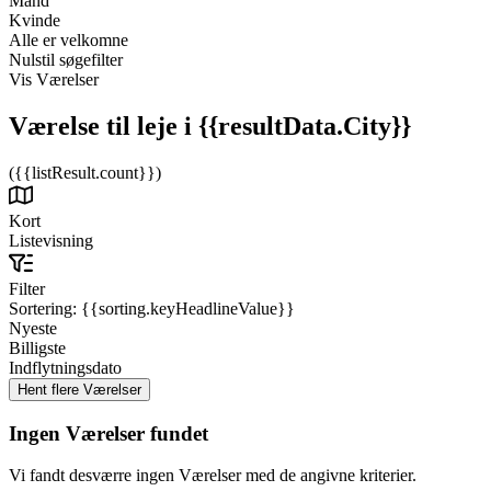
Mand
Kvinde
Alle er velkomne
Nulstil søgefilter
Vis Værelser
Værelse til leje
i {{resultData.City}}
({{listResult.count}})
Kort
Listevisning
Filter
Sortering:
{{sorting.keyHeadlineValue}}
Nyeste
Billigste
Indflytningsdato
Ingen Værelser fundet
Vi fandt desværre ingen Værelser med de angivne kriterier.