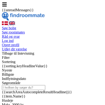
{{unreadMessages}}
Søg bolig
Søg roommates
Råd og svar
Log ind
Opret profil
Udlej dit værelse
Tilbage til listevisning
Filter
Sortering
{{sorting.keyHeadlineValue}}
Nyeste
Billigste
Indflytningsdato
Søgeområde
{{searchAreaAutocompleteResultHeadline()}}
{{item.Name}}
Husleje
Maks. 3000 kr.