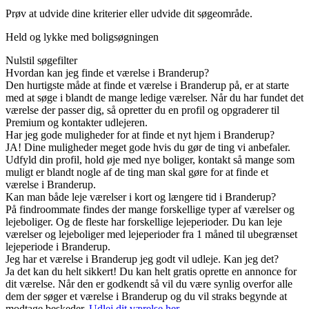
Prøv at udvide dine kriterier eller udvide dit søgeområde.
Held og lykke med boligsøgningen
Nulstil søgefilter
Hvordan kan jeg finde et værelse i Branderup?
Den hurtigste måde at finde et værelse i Branderup på, er at starte
med at søge i blandt de mange ledige værelser. Når du har fundet det
værelse der passer dig, så opretter du en profil og opgraderer til
Premium og kontakter udlejeren.
Har jeg gode muligheder for at finde et nyt hjem i Branderup?
JA! Dine muligheder meget gode hvis du gør de ting vi anbefaler.
Udfyld din profil, hold øje med nye boliger, kontakt så mange som
muligt er blandt nogle af de ting man skal gøre for at finde et
værelse i Branderup.
Kan man både leje værelser i kort og længere tid i Branderup?
På findroommate findes der mange forskellige typer af værelser og
lejeboliger. Og de fleste har forskellige lejeperioder. Du kan leje
værelser og lejeboliger med lejeperioder fra 1 måned til ubegrænset
lejeperiode i Branderup.
Jeg har et værelse i Branderup jeg godt vil udleje. Kan jeg det?
Ja det kan du helt sikkert! Du kan helt gratis oprette en annonce for
dit værelse. Når den er godkendt så vil du være synlig overfor alle
dem der søger et værelse i Branderup og du vil straks begynde at
modtage beskeder.
Udlej dit værelse her