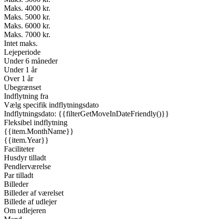
Maks. 4000 kr.
Maks. 5000 kr.
Maks. 6000 kr.
Maks. 7000 kr.
Intet maks.
Lejeperiode
Under 6 måneder
Under 1 år
Over 1 år
Ubegrænset
Indflytning fra
Vælg specifik indflytningsdato
Indflytningsdato: {{filterGetMoveInDateFriendly()}}
Fleksibel indflytning
{{item.MonthName}}
{{item.Year}}
Faciliteter
Husdyr tilladt
Pendlerværelse
Par tilladt
Billeder
Billeder af værelset
Billede af udlejer
Om udlejeren