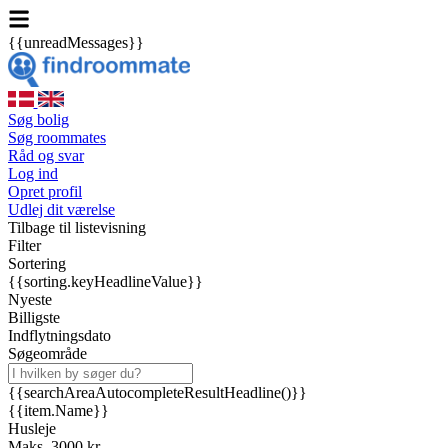
{{unreadMessages}}
Søg bolig
Søg roommates
Råd og svar
Log ind
Opret profil
Udlej dit værelse
Tilbage til listevisning
Filter
Sortering
{{sorting.keyHeadlineValue}}
Nyeste
Billigste
Indflytningsdato
Søgeområde
{{searchAreaAutocompleteResultHeadline()}}
{{item.Name}}
Husleje
Maks. 3000 kr.