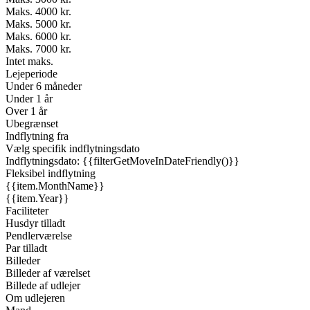
Maks. 4000 kr.
Maks. 5000 kr.
Maks. 6000 kr.
Maks. 7000 kr.
Intet maks.
Lejeperiode
Under 6 måneder
Under 1 år
Over 1 år
Ubegrænset
Indflytning fra
Vælg specifik indflytningsdato
Indflytningsdato: {{filterGetMoveInDateFriendly()}}
Fleksibel indflytning
{{item.MonthName}}
{{item.Year}}
Faciliteter
Husdyr tilladt
Pendlerværelse
Par tilladt
Billeder
Billeder af værelset
Billede af udlejer
Om udlejeren