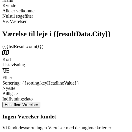
Mand
Kvinde
Alle er velkomne
Nulstil søgefilter
Vis Værelser
Værelse til leje
i {{resultData.City}}
({{listResult.count}})
Kort
Listevisning
Filter
Sortering:
{{sorting.keyHeadlineValue}}
Nyeste
Billigste
Indflytningsdato
Ingen Værelser fundet
Vi fandt desværre ingen Værelser med de angivne kriterier.