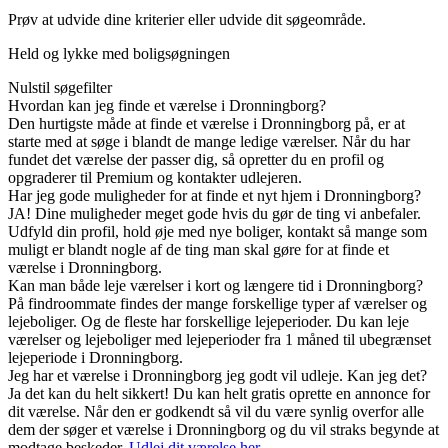
Prøv at udvide dine kriterier eller udvide dit søgeområde.
Held og lykke med boligsøgningen
Nulstil søgefilter
Hvordan kan jeg finde et værelse i Dronningborg?
Den hurtigste måde at finde et værelse i Dronningborg på, er at
starte med at søge i blandt de mange ledige værelser. Når du har
fundet det værelse der passer dig, så opretter du en profil og
opgraderer til Premium og kontakter udlejeren.
Har jeg gode muligheder for at finde et nyt hjem i Dronningborg?
JA! Dine muligheder meget gode hvis du gør de ting vi anbefaler.
Udfyld din profil, hold øje med nye boliger, kontakt så mange som
muligt er blandt nogle af de ting man skal gøre for at finde et
værelse i Dronningborg.
Kan man både leje værelser i kort og længere tid i Dronningborg?
På findroommate findes der mange forskellige typer af værelser og
lejeboliger. Og de fleste har forskellige lejeperioder. Du kan leje
værelser og lejeboliger med lejeperioder fra 1 måned til ubegrænset
lejeperiode i Dronningborg.
Jeg har et værelse i Dronningborg jeg godt vil udleje. Kan jeg det?
Ja det kan du helt sikkert! Du kan helt gratis oprette en annonce for
dit værelse. Når den er godkendt så vil du være synlig overfor alle
dem der søger et værelse i Dronningborg og du vil straks begynde at
modtage beskeder.
Udlej dit værelse her