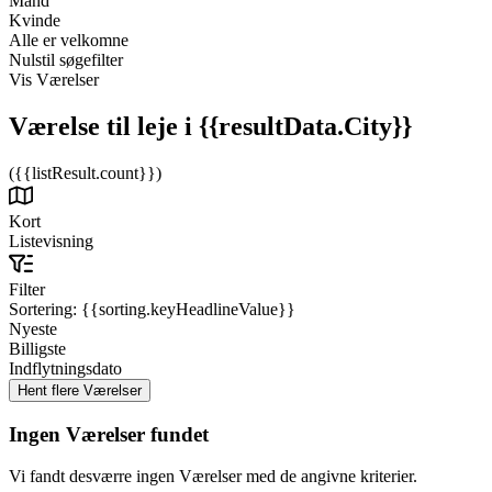
Mand
Kvinde
Alle er velkomne
Nulstil søgefilter
Vis Værelser
Værelse til leje
i {{resultData.City}}
({{listResult.count}})
Kort
Listevisning
Filter
Sortering:
{{sorting.keyHeadlineValue}}
Nyeste
Billigste
Indflytningsdato
Ingen Værelser fundet
Vi fandt desværre ingen Værelser med de angivne kriterier.