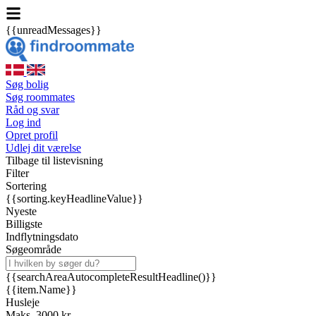
{{unreadMessages}}
Søg bolig
Søg roommates
Råd og svar
Log ind
Opret profil
Udlej dit værelse
Tilbage til listevisning
Filter
Sortering
{{sorting.keyHeadlineValue}}
Nyeste
Billigste
Indflytningsdato
Søgeområde
{{searchAreaAutocompleteResultHeadline()}}
{{item.Name}}
Husleje
Maks. 3000 kr.