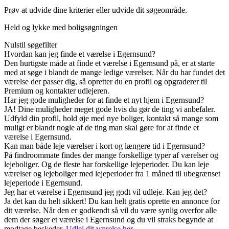
Prøv at udvide dine kriterier eller udvide dit søgeområde.
Held og lykke med boligsøgningen
Nulstil søgefilter
Hvordan kan jeg finde et værelse i Egernsund?
Den hurtigste måde at finde et værelse i Egernsund på, er at starte
med at søge i blandt de mange ledige værelser. Når du har fundet det
værelse der passer dig, så opretter du en profil og opgraderer til
Premium og kontakter udlejeren.
Har jeg gode muligheder for at finde et nyt hjem i Egernsund?
JA! Dine muligheder meget gode hvis du gør de ting vi anbefaler.
Udfyld din profil, hold øje med nye boliger, kontakt så mange som
muligt er blandt nogle af de ting man skal gøre for at finde et
værelse i Egernsund.
Kan man både leje værelser i kort og længere tid i Egernsund?
På findroommate findes der mange forskellige typer af værelser og
lejeboliger. Og de fleste har forskellige lejeperioder. Du kan leje
værelser og lejeboliger med lejeperioder fra 1 måned til ubegrænset
lejeperiode i Egernsund.
Jeg har et værelse i Egernsund jeg godt vil udleje. Kan jeg det?
Ja det kan du helt sikkert! Du kan helt gratis oprette en annonce for
dit værelse. Når den er godkendt så vil du være synlig overfor alle
dem der søger et værelse i Egernsund og du vil straks begynde at
modtage beskeder.
Udlej dit værelse her