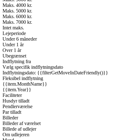
Maks. 4000 kr.
Maks. 5000 kr.
Maks. 6000 kr.
Maks. 7000 kr.
Intet maks.
Lejeperiode
Under 6 måneder
Under 1 år
Over 1 år
Ubegrænset
Indflytning fra
Vælg specifik indflytningsdato
Indflytningsdato: {{filterGetMoveInDateFriendly()}}
Fleksibel indflytning
{{item.MonthName}}
{{item.Year}}
Faciliteter
Husdyr tilladt
Pendlerværelse
Par tilladt
Billeder
Billeder af værelset
Billede af udlejer
Om udlejeren