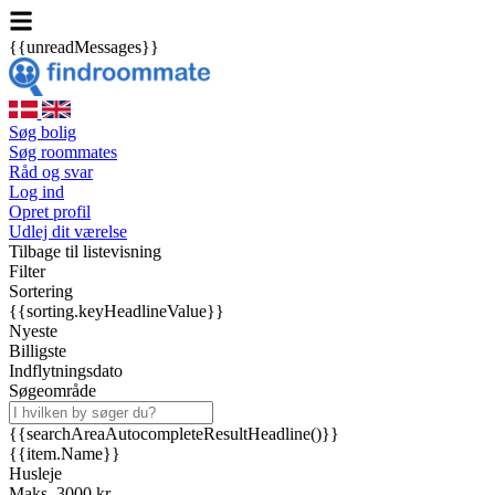
{{unreadMessages}}
Søg bolig
Søg roommates
Råd og svar
Log ind
Opret profil
Udlej dit værelse
Tilbage til listevisning
Filter
Sortering
{{sorting.keyHeadlineValue}}
Nyeste
Billigste
Indflytningsdato
Søgeområde
{{searchAreaAutocompleteResultHeadline()}}
{{item.Name}}
Husleje
Maks. 3000 kr.