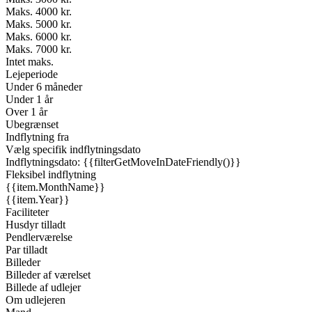
Maks. 4000 kr.
Maks. 5000 kr.
Maks. 6000 kr.
Maks. 7000 kr.
Intet maks.
Lejeperiode
Under 6 måneder
Under 1 år
Over 1 år
Ubegrænset
Indflytning fra
Vælg specifik indflytningsdato
Indflytningsdato: {{filterGetMoveInDateFriendly()}}
Fleksibel indflytning
{{item.MonthName}}
{{item.Year}}
Faciliteter
Husdyr tilladt
Pendlerværelse
Par tilladt
Billeder
Billeder af værelset
Billede af udlejer
Om udlejeren