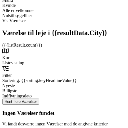
Mand
Kvinde
Alle er velkomne
Nulstil søgefilter
Vis Værelser
Værelse til leje
i {{resultData.City}}
({{listResult.count}})
Kort
Listevisning
Filter
Sortering:
{{sorting.keyHeadlineValue}}
Nyeste
Billigste
Indflytningsdato
Ingen Værelser fundet
Vi fandt desværre ingen Værelser med de angivne kriterier.