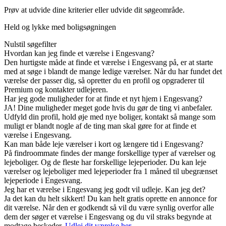
Prøv at udvide dine kriterier eller udvide dit søgeområde.
Held og lykke med boligsøgningen
Nulstil søgefilter
Hvordan kan jeg finde et værelse i Engesvang?
Den hurtigste måde at finde et værelse i Engesvang på, er at starte
med at søge i blandt de mange ledige værelser. Når du har fundet det
værelse der passer dig, så opretter du en profil og opgraderer til
Premium og kontakter udlejeren.
Har jeg gode muligheder for at finde et nyt hjem i Engesvang?
JA! Dine muligheder meget gode hvis du gør de ting vi anbefaler.
Udfyld din profil, hold øje med nye boliger, kontakt så mange som
muligt er blandt nogle af de ting man skal gøre for at finde et
værelse i Engesvang.
Kan man både leje værelser i kort og længere tid i Engesvang?
På findroommate findes der mange forskellige typer af værelser og
lejeboliger. Og de fleste har forskellige lejeperioder. Du kan leje
værelser og lejeboliger med lejeperioder fra 1 måned til ubegrænset
lejeperiode i Engesvang.
Jeg har et værelse i Engesvang jeg godt vil udleje. Kan jeg det?
Ja det kan du helt sikkert! Du kan helt gratis oprette en annonce for
dit værelse. Når den er godkendt så vil du være synlig overfor alle
dem der søger et værelse i Engesvang og du vil straks begynde at
modtage beskeder.
Udlej dit værelse her