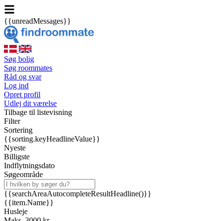
{{unreadMessages}}
Søg bolig
Søg roommates
Råd og svar
Log ind
Opret profil
Udlej dit værelse
Tilbage til listevisning
Filter
Sortering
{{sorting.keyHeadlineValue}}
Nyeste
Billigste
Indflytningsdato
Søgeområde
{{searchAreaAutocompleteResultHeadline()}}
{{item.Name}}
Husleje
Maks. 3000 kr.