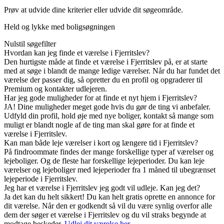
Prøv at udvide dine kriterier eller udvide dit søgeområde.
Held og lykke med boligsøgningen
Nulstil søgefilter
Hvordan kan jeg finde et værelse i Fjerritslev?
Den hurtigste måde at finde et værelse i Fjerritslev på, er at starte
med at søge i blandt de mange ledige værelser. Når du har fundet det
værelse der passer dig, så opretter du en profil og opgraderer til
Premium og kontakter udlejeren.
Har jeg gode muligheder for at finde et nyt hjem i Fjerritslev?
JA! Dine muligheder meget gode hvis du gør de ting vi anbefaler.
Udfyld din profil, hold øje med nye boliger, kontakt så mange som
muligt er blandt nogle af de ting man skal gøre for at finde et
værelse i Fjerritslev.
Kan man både leje værelser i kort og længere tid i Fjerritslev?
På findroommate findes der mange forskellige typer af værelser og
lejeboliger. Og de fleste har forskellige lejeperioder. Du kan leje
værelser og lejeboliger med lejeperioder fra 1 måned til ubegrænset
lejeperiode i Fjerritslev.
Jeg har et værelse i Fjerritslev jeg godt vil udleje. Kan jeg det?
Ja det kan du helt sikkert! Du kan helt gratis oprette en annonce for
dit værelse. Når den er godkendt så vil du være synlig overfor alle
dem der søger et værelse i Fjerritslev og du vil straks begynde at
modtage beskeder.
Udlej dit værelse her