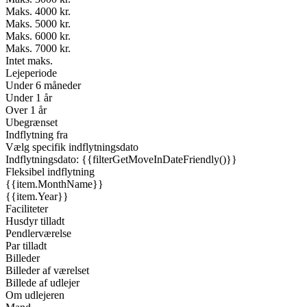
Maks. 4000 kr.
Maks. 5000 kr.
Maks. 6000 kr.
Maks. 7000 kr.
Intet maks.
Lejeperiode
Under 6 måneder
Under 1 år
Over 1 år
Ubegrænset
Indflytning fra
Vælg specifik indflytningsdato
Indflytningsdato: {{filterGetMoveInDateFriendly()}}
Fleksibel indflytning
{{item.MonthName}}
{{item.Year}}
Faciliteter
Husdyr tilladt
Pendlerværelse
Par tilladt
Billeder
Billeder af værelset
Billede af udlejer
Om udlejeren