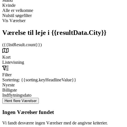
Mand
Kvinde
Alle er velkomne
Nulstil søgefilter
Vis Værelser
Værelse til leje
i {{resultData.City}}
({{listResult.count}})
Kort
Listevisning
Filter
Sortering:
{{sorting.keyHeadlineValue}}
Nyeste
Billigste
Indflytningsdato
Ingen Værelser fundet
Vi fandt desværre ingen Værelser med de angivne kriterier.