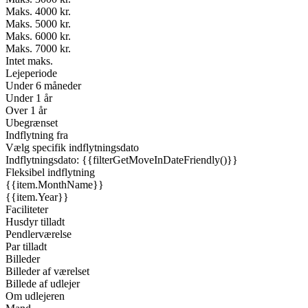
Maks. 4000 kr.
Maks. 5000 kr.
Maks. 6000 kr.
Maks. 7000 kr.
Intet maks.
Lejeperiode
Under 6 måneder
Under 1 år
Over 1 år
Ubegrænset
Indflytning fra
Vælg specifik indflytningsdato
Indflytningsdato: {{filterGetMoveInDateFriendly()}}
Fleksibel indflytning
{{item.MonthName}}
{{item.Year}}
Faciliteter
Husdyr tilladt
Pendlerværelse
Par tilladt
Billeder
Billeder af værelset
Billede af udlejer
Om udlejeren