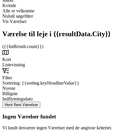
Mand
Kvinde
Alle er velkomne
Nulstil søgefilter
Vis Værelser
Værelse til leje
i {{resultData.City}}
({{listResult.count}})
Kort
Listevisning
Filter
Sortering:
{{sorting.keyHeadlineValue}}
Nyeste
Billigste
Indflytningsdato
Ingen Værelser fundet
Vi fandt desværre ingen Værelser med de angivne kriterier.