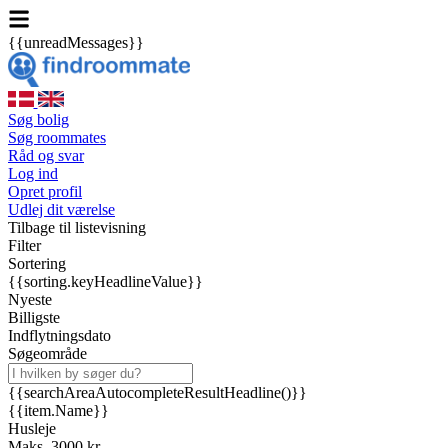
{{unreadMessages}}
Søg bolig
Søg roommates
Råd og svar
Log ind
Opret profil
Udlej dit værelse
Tilbage til listevisning
Filter
Sortering
{{sorting.keyHeadlineValue}}
Nyeste
Billigste
Indflytningsdato
Søgeområde
{{searchAreaAutocompleteResultHeadline()}}
{{item.Name}}
Husleje
Maks. 3000 kr.