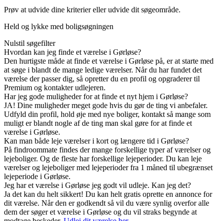
Prøv at udvide dine kriterier eller udvide dit søgeområde.
Held og lykke med boligsøgningen
Nulstil søgefilter
Hvordan kan jeg finde et værelse i Gørløse?
Den hurtigste måde at finde et værelse i Gørløse på, er at starte med
at søge i blandt de mange ledige værelser. Når du har fundet det
værelse der passer dig, så opretter du en profil og opgraderer til
Premium og kontakter udlejeren.
Har jeg gode muligheder for at finde et nyt hjem i Gørløse?
JA! Dine muligheder meget gode hvis du gør de ting vi anbefaler.
Udfyld din profil, hold øje med nye boliger, kontakt så mange som
muligt er blandt nogle af de ting man skal gøre for at finde et
værelse i Gørløse.
Kan man både leje værelser i kort og længere tid i Gørløse?
På findroommate findes der mange forskellige typer af værelser og
lejeboliger. Og de fleste har forskellige lejeperioder. Du kan leje
værelser og lejeboliger med lejeperioder fra 1 måned til ubegrænset
lejeperiode i Gørløse.
Jeg har et værelse i Gørløse jeg godt vil udleje. Kan jeg det?
Ja det kan du helt sikkert! Du kan helt gratis oprette en annonce for
dit værelse. Når den er godkendt så vil du være synlig overfor alle
dem der søger et værelse i Gørløse og du vil straks begynde at
modtage beskeder.
Udlej dit værelse her