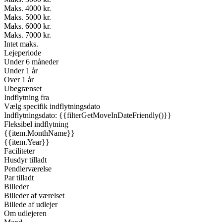
Maks. 4000 kr.
Maks. 5000 kr.
Maks. 6000 kr.
Maks. 7000 kr.
Intet maks.
Lejeperiode
Under 6 måneder
Under 1 år
Over 1 år
Ubegrænset
Indflytning fra
Vælg specifik indflytningsdato
Indflytningsdato: {{filterGetMoveInDateFriendly()}}
Fleksibel indflytning
{{item.MonthName}}
{{item.Year}}
Faciliteter
Husdyr tilladt
Pendlerværelse
Par tilladt
Billeder
Billeder af værelset
Billede af udlejer
Om udlejeren