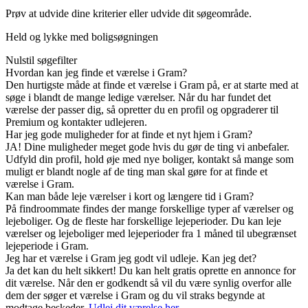
Prøv at udvide dine kriterier eller udvide dit søgeområde.
Held og lykke med boligsøgningen
Nulstil søgefilter
Hvordan kan jeg finde et værelse i Gram?
Den hurtigste måde at finde et værelse i Gram på, er at starte med at
søge i blandt de mange ledige værelser. Når du har fundet det
værelse der passer dig, så opretter du en profil og opgraderer til
Premium og kontakter udlejeren.
Har jeg gode muligheder for at finde et nyt hjem i Gram?
JA! Dine muligheder meget gode hvis du gør de ting vi anbefaler.
Udfyld din profil, hold øje med nye boliger, kontakt så mange som
muligt er blandt nogle af de ting man skal gøre for at finde et
værelse i Gram.
Kan man både leje værelser i kort og længere tid i Gram?
På findroommate findes der mange forskellige typer af værelser og
lejeboliger. Og de fleste har forskellige lejeperioder. Du kan leje
værelser og lejeboliger med lejeperioder fra 1 måned til ubegrænset
lejeperiode i Gram.
Jeg har et værelse i Gram jeg godt vil udleje. Kan jeg det?
Ja det kan du helt sikkert! Du kan helt gratis oprette en annonce for
dit værelse. Når den er godkendt så vil du være synlig overfor alle
dem der søger et værelse i Gram og du vil straks begynde at
modtage beskeder.
Udlej dit værelse her