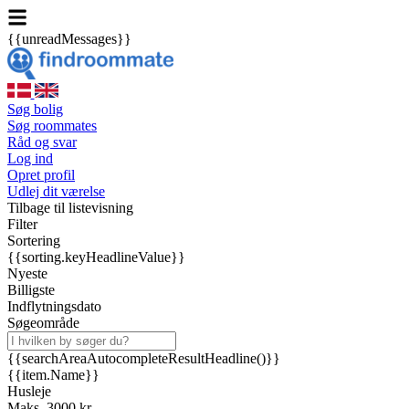
{{unreadMessages}}
Søg bolig
Søg roommates
Råd og svar
Log ind
Opret profil
Udlej dit værelse
Tilbage til listevisning
Filter
Sortering
{{sorting.keyHeadlineValue}}
Nyeste
Billigste
Indflytningsdato
Søgeområde
{{searchAreaAutocompleteResultHeadline()}}
{{item.Name}}
Husleje
Maks. 3000 kr.