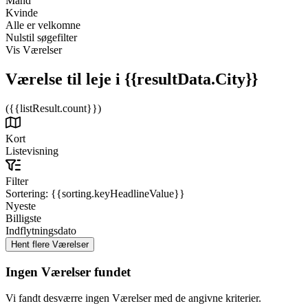
Mand
Kvinde
Alle er velkomne
Nulstil søgefilter
Vis Værelser
Værelse til leje
i {{resultData.City}}
({{listResult.count}})
Kort
Listevisning
Filter
Sortering:
{{sorting.keyHeadlineValue}}
Nyeste
Billigste
Indflytningsdato
Ingen Værelser fundet
Vi fandt desværre ingen Værelser med de angivne kriterier.