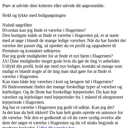
Prøv at udvide dine kriterier eller udvide dit søgeområde.
Held og lykke med boligsøgningen
Nulstil søgefilter
Hvordan kan jeg finde et værelse i Hagersten?
Den hurtigste måde at finde et værelse i Hagersten på, er at starte
med at søge i blandt de mange ledige værelser. Når du har fundet det
værelse der passer dig, så opretter du en profil og opgraderer til
Premium og kontakter udlejeren.
Har jeg gode muligheder for at finde et nyt hjem i Hagersten?
JA! Dine muligheder meget gode hvis du gør de ting vi anbefaler.
Udfyld din profil, hold øje med nye boliger, kontakt så mange som
muligt er blandt nogle af de ting man skal gøre for at finde et
værelse i Hagersten.
Kan man både leje værelser i kort og længere tid i Hagersten?
På findroommate findes der mange forskellige typer af værelser og
lejeboliger. Og de fleste har forskellige lejeperioder. Du kan leje
værelser og lejeboliger med lejeperioder fra 1 måned til ubegrænset
lejeperiode i Hagersten.
Jeg har et værelse i Hagersten jeg godt vil udleje. Kan jeg det?
Ja det kan du helt sikkert! Du kan helt gratis oprette en annonce for
dit værelse. Når den er godkendt så vil du være synlig overfor alle
dem der søger et værelse i Hagersten og du vil straks begynde at
modtage beskeder.
Udlej dit værelse her