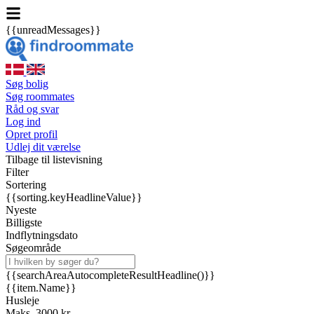
{{unreadMessages}}
Søg bolig
Søg roommates
Råd og svar
Log ind
Opret profil
Udlej dit værelse
Tilbage til listevisning
Filter
Sortering
{{sorting.keyHeadlineValue}}
Nyeste
Billigste
Indflytningsdato
Søgeområde
{{searchAreaAutocompleteResultHeadline()}}
{{item.Name}}
Husleje
Maks. 3000 kr.