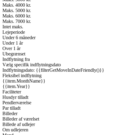
Maks. 4000 kr.
Maks. 5000 kr.
Maks. 6000 kr.
Maks. 7000 kr.
Intet maks.
Lejeperiode
Under 6 måneder
Under 1 år
Over 1 år
Ubegrænset
Indflytning fra
Vælg specifik indflytningsdato
Indflytningsdato: {{filterGetMoveInDateFriendly()}}
Fleksibel indflytning
{{item.MonthName}}
{{item.Year}}
Faciliteter
Husdyr tilladt
Pendlerværelse
Par tilladt
Billeder
Billeder af værelset
Billede af udlejer
Om udlejeren