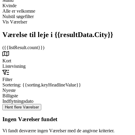
Mand
Kvinde
Alle er velkomne
Nulstil søgefilter
Vis Værelser
Værelse til leje
i {{resultData.City}}
({{listResult.count}})
Kort
Listevisning
Filter
Sortering:
{{sorting.keyHeadlineValue}}
Nyeste
Billigste
Indflytningsdato
Ingen Værelser fundet
Vi fandt desværre ingen Værelser med de angivne kriterier.