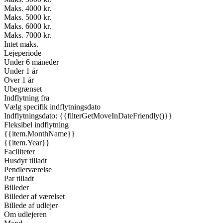
Maks. 4000 kr.
Maks. 5000 kr.
Maks. 6000 kr.
Maks. 7000 kr.
Intet maks.
Lejeperiode
Under 6 måneder
Under 1 år
Over 1 år
Ubegrænset
Indflytning fra
Vælg specifik indflytningsdato
Indflytningsdato: {{filterGetMoveInDateFriendly()}}
Fleksibel indflytning
{{item.MonthName}}
{{item.Year}}
Faciliteter
Husdyr tilladt
Pendlerværelse
Par tilladt
Billeder
Billeder af værelset
Billede af udlejer
Om udlejeren