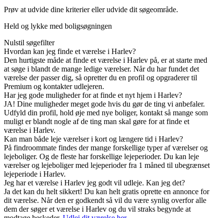
Prøv at udvide dine kriterier eller udvide dit søgeområde.
Held og lykke med boligsøgningen
Nulstil søgefilter
Hvordan kan jeg finde et værelse i Harlev?
Den hurtigste måde at finde et værelse i Harlev på, er at starte med
at søge i blandt de mange ledige værelser. Når du har fundet det
værelse der passer dig, så opretter du en profil og opgraderer til
Premium og kontakter udlejeren.
Har jeg gode muligheder for at finde et nyt hjem i Harlev?
JA! Dine muligheder meget gode hvis du gør de ting vi anbefaler.
Udfyld din profil, hold øje med nye boliger, kontakt så mange som
muligt er blandt nogle af de ting man skal gøre for at finde et
værelse i Harlev.
Kan man både leje værelser i kort og længere tid i Harlev?
På findroommate findes der mange forskellige typer af værelser og
lejeboliger. Og de fleste har forskellige lejeperioder. Du kan leje
værelser og lejeboliger med lejeperioder fra 1 måned til ubegrænset
lejeperiode i Harlev.
Jeg har et værelse i Harlev jeg godt vil udleje. Kan jeg det?
Ja det kan du helt sikkert! Du kan helt gratis oprette en annonce for
dit værelse. Når den er godkendt så vil du være synlig overfor alle
dem der søger et værelse i Harlev og du vil straks begynde at
modtage beskeder.
Udlej dit værelse her