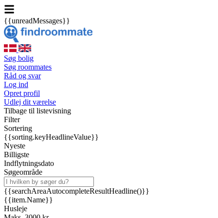
{{unreadMessages}}
Søg bolig
Søg roommates
Råd og svar
Log ind
Opret profil
Udlej dit værelse
Tilbage til listevisning
Filter
Sortering
{{sorting.keyHeadlineValue}}
Nyeste
Billigste
Indflytningsdato
Søgeområde
{{searchAreaAutocompleteResultHeadline()}}
{{item.Name}}
Husleje
Maks. 3000 kr.