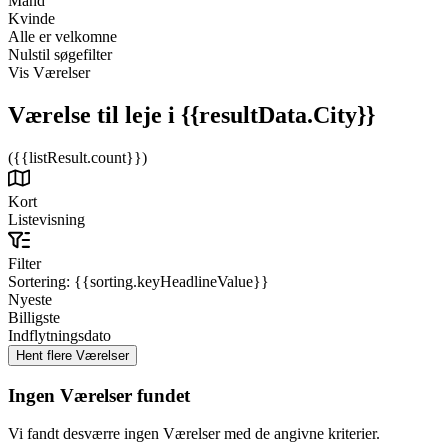
Mand
Kvinde
Alle er velkomne
Nulstil søgefilter
Vis Værelser
Værelse til leje
i {{resultData.City}}
({{listResult.count}})
Kort
Listevisning
Filter
Sortering:
{{sorting.keyHeadlineValue}}
Nyeste
Billigste
Indflytningsdato
Ingen Værelser fundet
Vi fandt desværre ingen Værelser med de angivne kriterier.